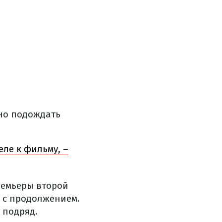
но подождать
еле к фильму, –
ремьеры второй
а с продолжением.
 подряд.