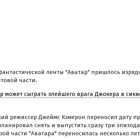
антастической ленты "Аватар" пришлось изряд
товой части.
р может сыграть злейшего врага Джокера в сикв
кий режиссер Джеймс Кэмерон переносил дату п
планировал снять и выпустить сразу три эпизод
рой части "Аватара" переносилась несколько лет