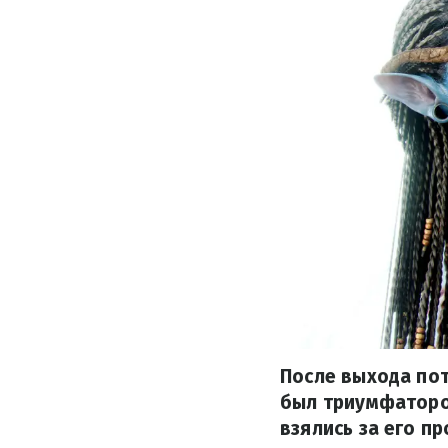
После выхода пот
был триумфаторо
взялись за его п