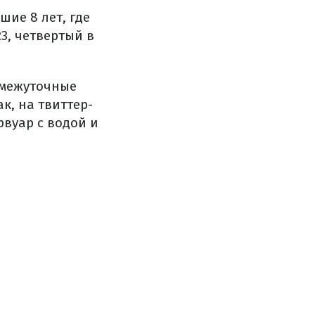
шие 8 лет, где
23, четвертый в
омежуточные
к, на твиттер-
рвуар с водой и