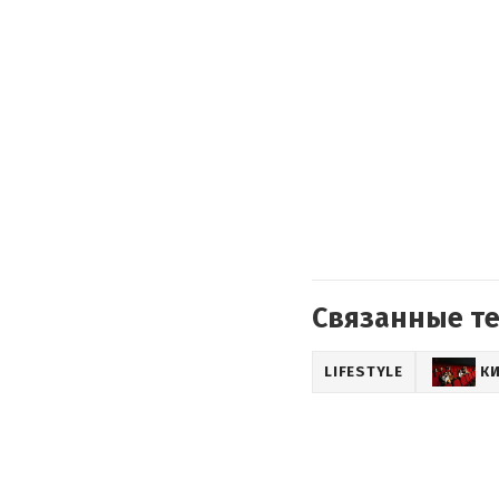
Связанные т
LIFESTYLE
К