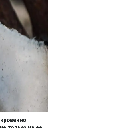
ткровенно
не только на ее