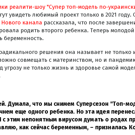
ки реалити-шоу "Супер топ-модель по-украинск
огут увидеть любимый проект только в 2021 году.
я
Нового канала
рассказала, что после завершен
овала родить второго ребенка. Теперь молодой
ь беременность.
радикального решения она называет не только
сложно совмещать с материнством, но и пандеми
д угрозу не только жизнь и здоровье самой модел
.
ей. Думала, что мы снимем Суперсезон "Топ-мо
ачнем еще одного ребенка. Но эта идея перенес
И с этим непонятным вирусом думать о родах п
вляю, как сейчас беременным,
– призналась К