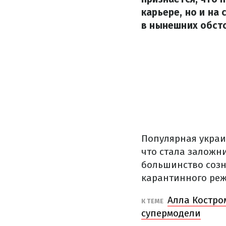
карьере, но и на
в нынешних обст
Популярная украи
что стала заложни
большинство созн
карантинного реж
Алла Костро
К ТЕМЕ
супермодели