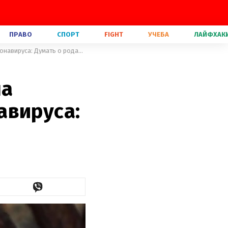
ПРАВО
СПОРТ
FIGHT
УЧЕБА
ЛАЙФХАК
Алла Костромичева планировала вторую беременность до коронавируса: Думать о родах страшно
ла
авируса: