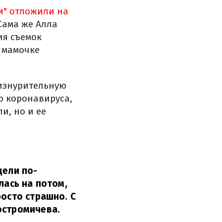
и" отложили на
 Сама же Алла
ия съемок
 мамочке
 изнурительную
ю коронавируса,
и, но и ее
дели по-
лась на потом,
росто страшно. С
остромичева.