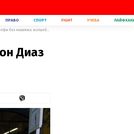
ПРАВО
СПОРТ
FIGHT
УЧЕБА
ЛАЙФХАК
Актрисы Дрю Бэрримор и Кэмерон Диаз похвастались общим селфи без макияжа: волшебное фото
он Диаз