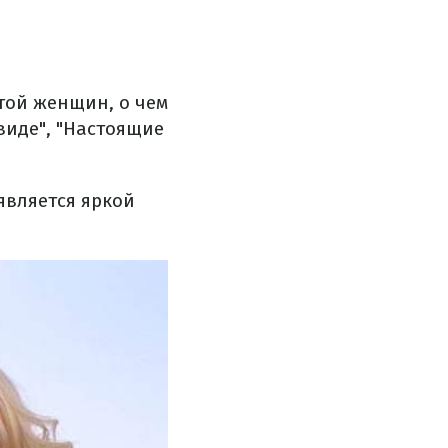
той женщин, о чем
виде", "Настоящие
является яркой