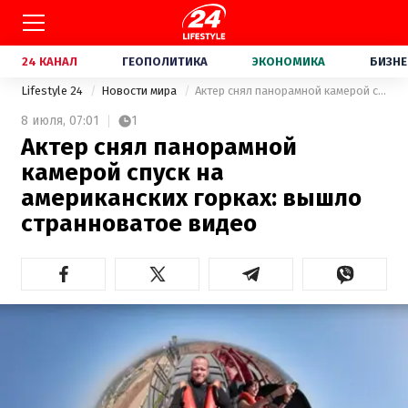
24 КАНАЛ
ГЕОПОЛИТИКА
ЭКОНОМИКА
БИЗНЕ
Lifestyle 24
Новости мира
Актер снял панорамной камерой спуск на американских горках: вышло странноватое видео
8 июля,
07:01
1
Актер снял панорамной
камерой спуск на
американских горках: вышло
странноватое видео