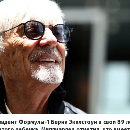
идент Формулы-1 Берни Экклстоун в свои 89 л
того ребенка. Миллиардер отметил, что имеет