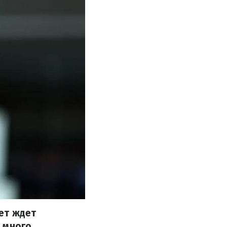
ет ждет
 много