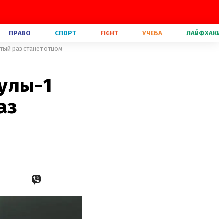
ПРАВО
СПОРТ
FIGHT
УЧЕБА
ЛАЙФХАК
тый раз станет отцом
улы-1
аз