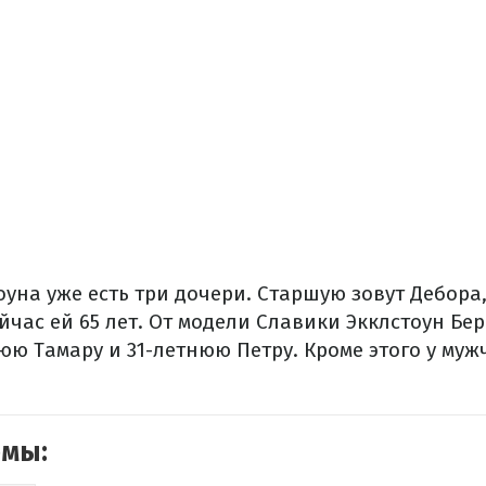
оуна уже есть три дочери. Старшую зовут Дебора
йчас ей 65 лет. От модели Славики Экклстоун Бе
юю Тамару и 31-летнюю Петру. Кроме этого у муж
емы: