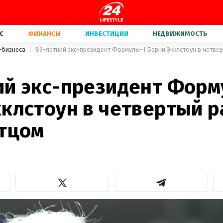
С
ФИНАНСЫ
ИНВЕСТИЦИИ
НЕДВИЖИМОСТЬ
-бизнеса
89-летний экс-президент Формулы-1 Берни Экклстоун в четвер
ий экс-президент Форм
кклстоун в четвертый р
отцом