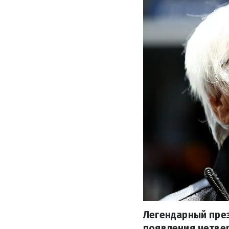
Легендарный през
появления четвер