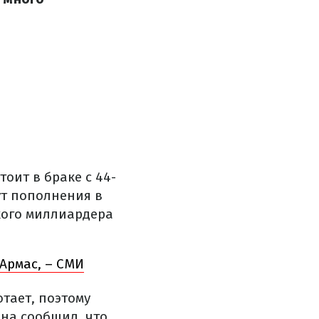
тоит в браке с 44-
ут пополнения в
ского миллиардера
 Армас, – СМИ
отает, поэтому
ина сообщил, что