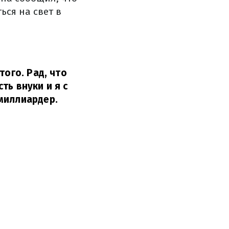
ся на свет в
того. Рад, что
сть внуки и я с
миллиардер.