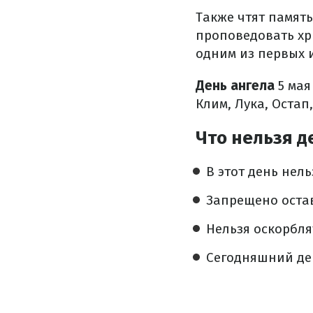
Также чтят памят
проповедовать хр
одним из первых 
День ангела
5 мая
Клим, Лука, Остап
Что нельзя д
В этот день нель
Запрещено остав
Нельзя оскорбля
Сегодняшний ден