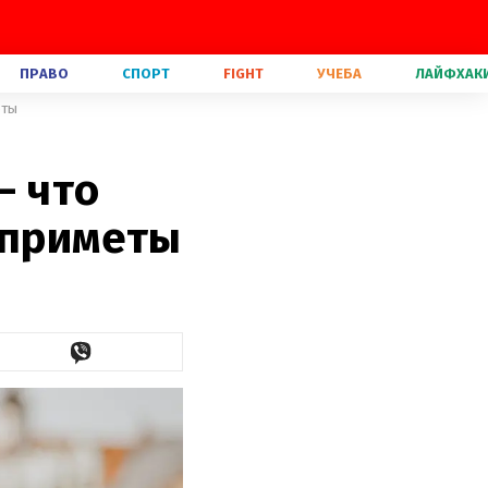
ПРАВО
СПОРТ
FIGHT
УЧЕБА
ЛАЙФХАК
еты
– что
 приметы