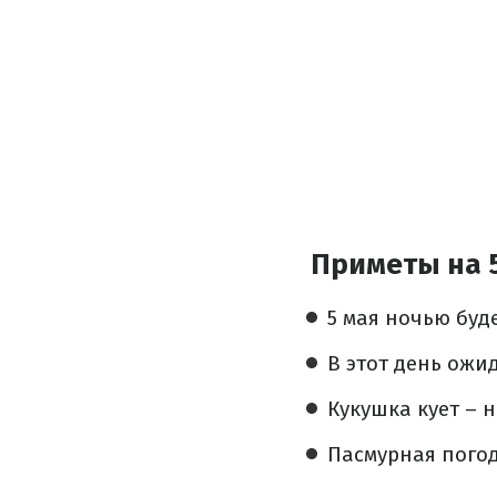
Приметы на 
5 мая ночью буд
В этот день ожи
Кукушка кует – 
Пасмурная погод