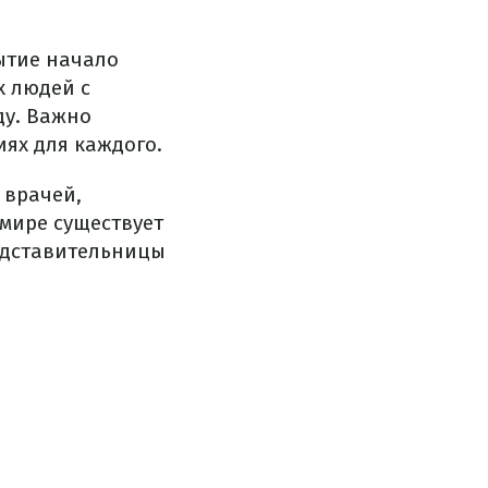
ытие начало
х людей с
ду. Важно
ях для каждого.
 врачей,
мире существует
едставительницы