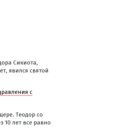
дора Сикиота,
ет, явился святой
дравления с
щере. Теодор со
з 10 лет все равно