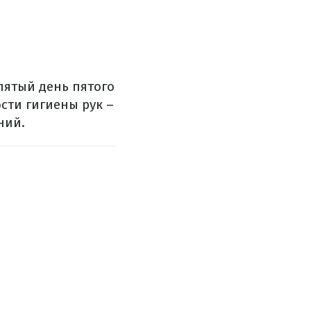
пятый день пятого
сти гигиены рук –
ний.