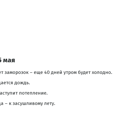
5 мая
ет заморозок – еще 40 дней утром будет холодно.
дается дождь.
наступит потепление.
а – к засушливому лету.