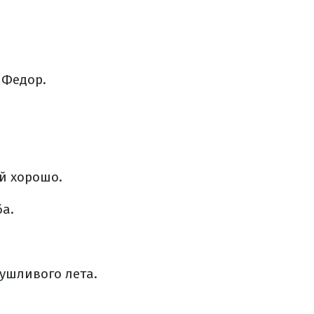
 Федор.
ой хорошо.
ба.
сушливого лета.