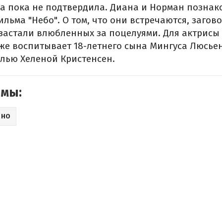
а пока не подтвердила.
Диана и Норман познако
ильма "Небо". О том, что они встречаются, загово
застали влюбленных за поцелуями. Для актрисы 
же воспитывает 18-летнего сына Мингуса Люсьен
лью Хеленой Кристенсен.
емы:
ИНО