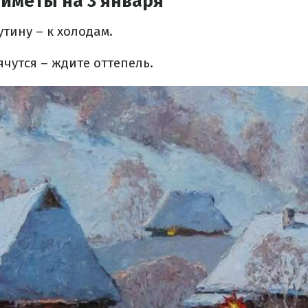
иметы на 3 января
утину – к холодам.
ячутся – ждите оттепель.