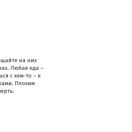
ащайте на них
лах. Любая еда –
ся с кем-то – к
иками. Плохим
ерть.