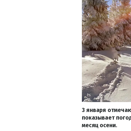
3 января отмечаю
показывает погод
месяц осени.