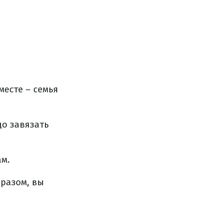
месте – семья
до завязать
ам.
бразом, вы