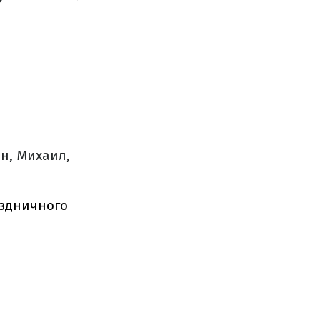
ин, Михаил,
аздничного