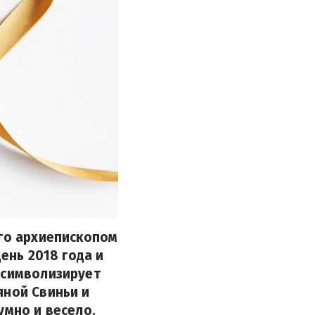
его архиепископом
ень 2018 года и
 символизирует
яной Свиньи и
умно и весело.