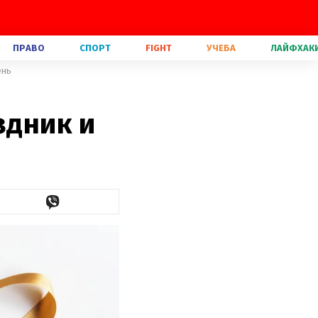
ПРАВО
СПОРТ
FIGHT
УЧЕБА
ЛАЙФХАК
ень
здник и