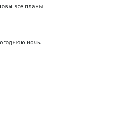
оловы все планы
вогоднюю ночь.