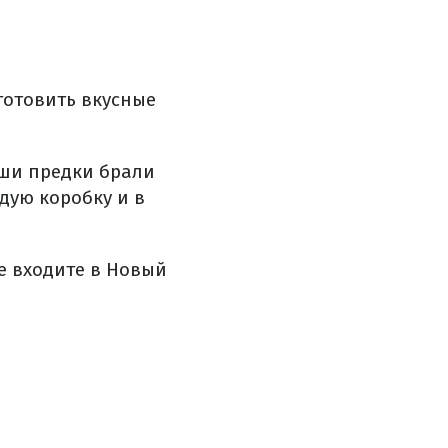
 готовить вкусные
аши предки брали
ждую коробку и в
не входите в Новый