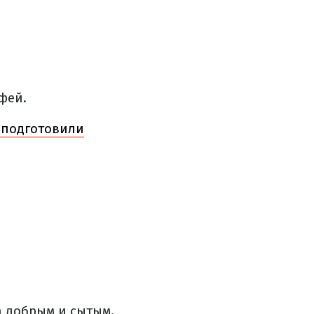
фей.
 подготовили
а добрым и сытым.