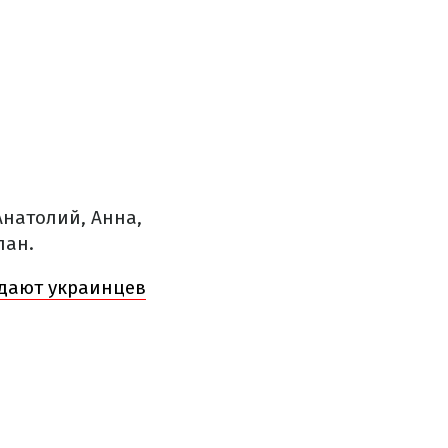
Анатолий, Анна,
пан.
идают украинцев