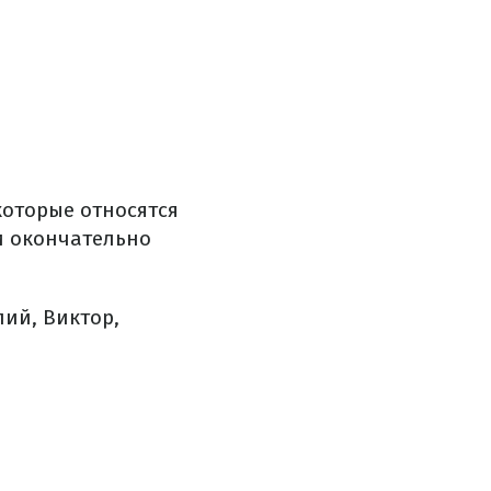
которые относятся
ки окончательно
лий, Виктор,