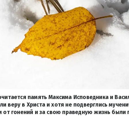
очитается память Максима Исповедника и Васи
и веру в Христа и хотя не подверглись мучени
и от гонений и за свою праведную жизнь были 