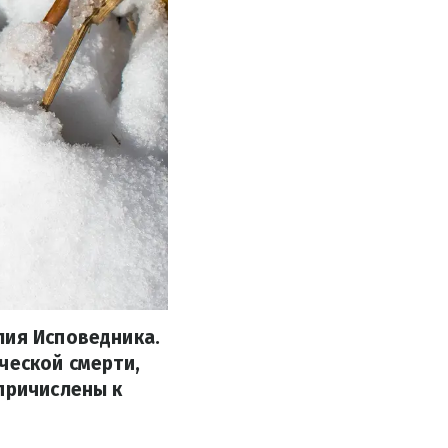
лия Исповедника.
ческой смерти,
причислены к