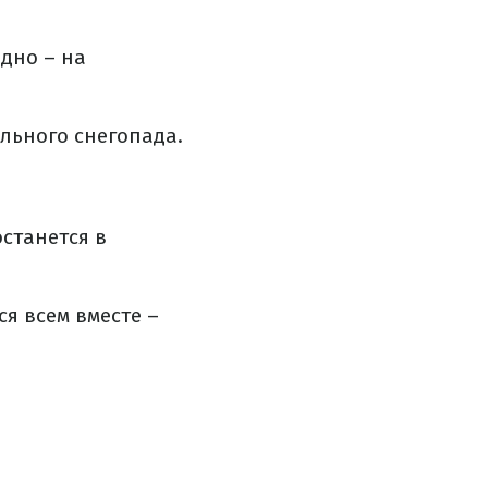
идно – на
ильного снегопада.
останется в
ся всем вместе –