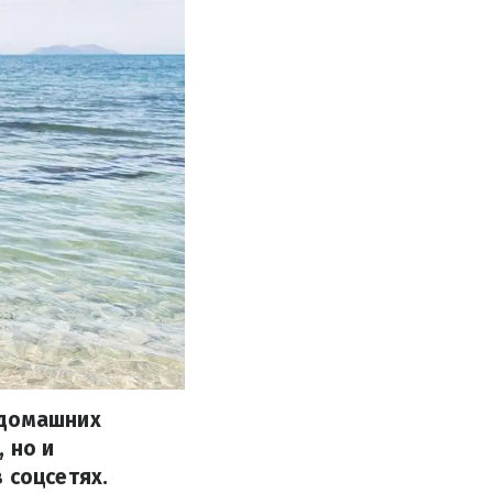
 домашних
 но и
 соцсетях.