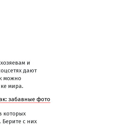
 хозяевам и
соцсетях дают
ак можно
ке мира.
бак: забавные фото
в которых
 Берите с них