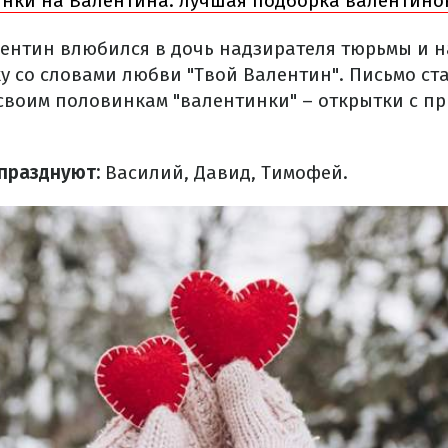
нки на Валентина: лучшая подборка валентино
ентин влюбился в дочь надзирателя тюрьмы и н
ку со словами любви "Твой Валентин". Письмо ст
своим половинкам "валентинки" – открытки с п
празднуют:
Василий, Давид, Тимофей.