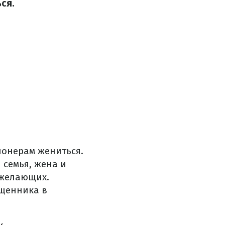
ся.
ионерам жениться.
 семья, жена и
 желающих.
ященника в