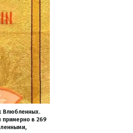
ех Влюбленных.
н примерно в 269
бленными,