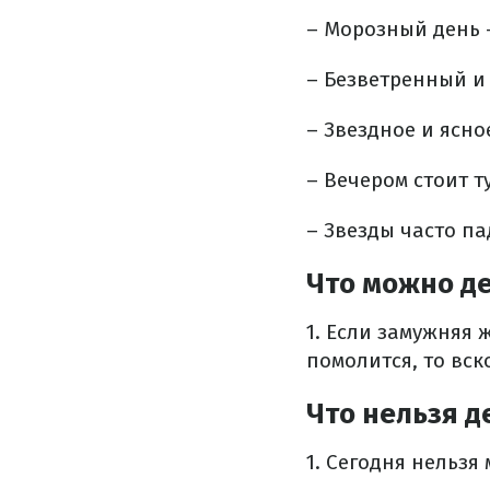
– Морозный день 
– Безветренный и 
– Звездное и ясно
– Вечером стоит т
– Звезды часто па
Что можно д
1. Если замужняя 
помолится, то вск
Что нельзя д
1. Сегодня нельз