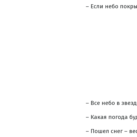
– Если небо покр
– Все небо в звез
– Какая погода буд
– Пошел снег – ве