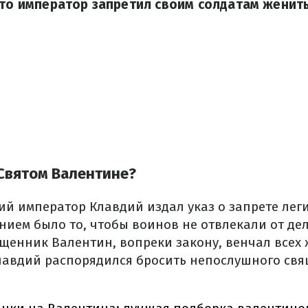
что император запретил своим солдатам женить
 Святом Валентине?
кий император Клавдий издал указ о запрете лег
ием было то, чтобы воинов не отвлекали от дел
ященник Валентин, вопреки закону, венчал всех
лавдий распорядился бросить непослушного св