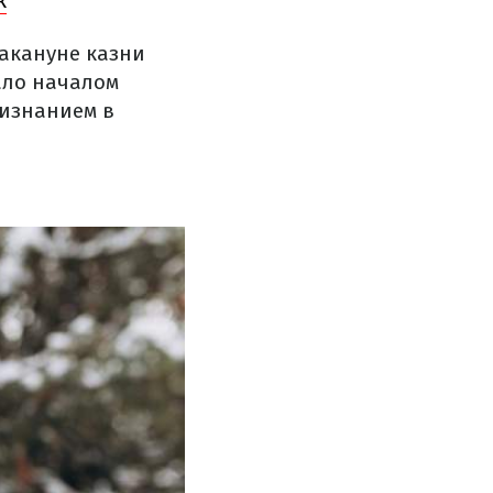
к
акануне казни
ало началом
ризнанием в