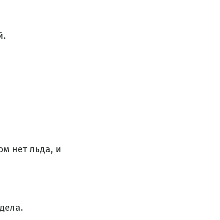
й.
м нет льда, и
дела.