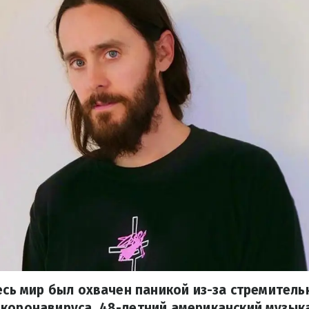
весь мир был охвачен паникой из-за стремитель
коронавируса, 48-летний американский музыка