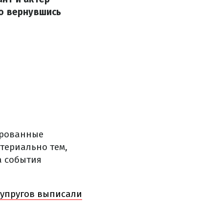
ко вернувшись
ированные
териально тем,
а события
супругов выписали