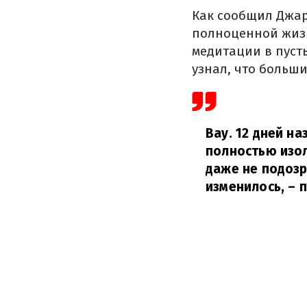
Как сообщил Джаре
полноценной жизн
медитации в пуст
узнал, что больш
Вау. 12 дней н
полностью изол
даже не подозр
изменилось,
– 