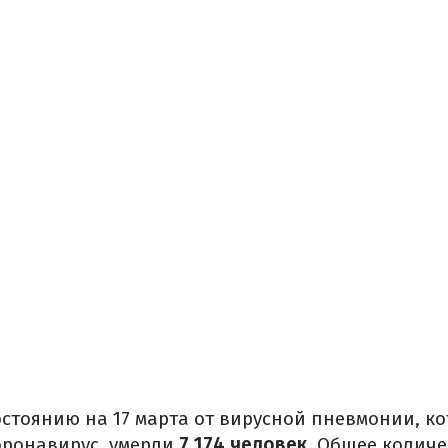
остоянию на 17 марта от вирусной пневмонии, к
оронавирус, умерли
7 174 человек
. Общее количе