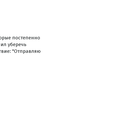
торые постепенно
шил уберечь
твие: "Отправляю