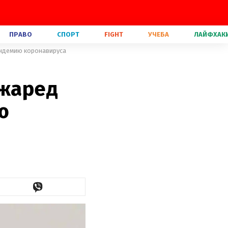
ПРАВО
СПОРТ
FIGHT
УЧЕБА
ЛАЙФХАК
андемию коронавируса
Джаред
ю