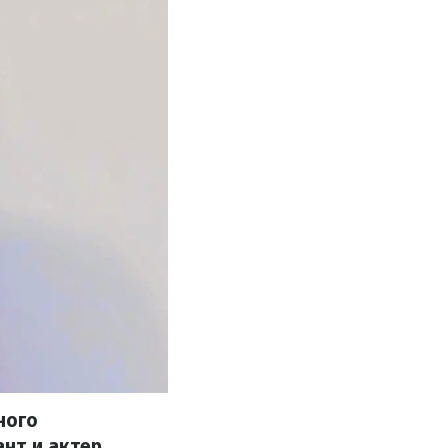
ного
нт и актер