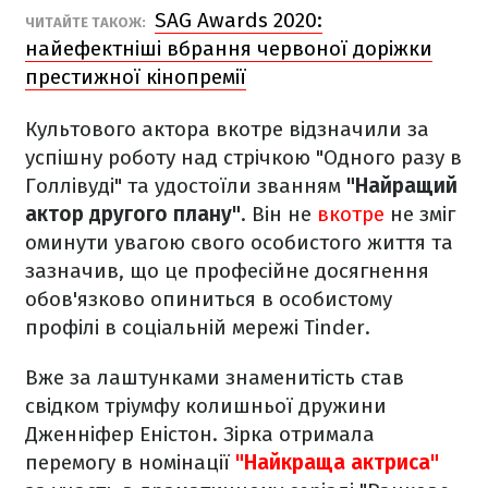
SAG Awards 2020:
ЧИТАЙТЕ ТАКОЖ:
найефектніші вбрання червоної доріжки
престижної кінопремії
Культового актора вкотре відзначили за
успішну роботу над стрічкою "Одного разу в
Голлівуді" та удостоїли званням
"Найращий
актор другого плану"
. Він не
вкотре
не зміг
оминути увагою свого особистого життя та
зазначив, що це професійне досягнення
обов'язково опиниться в особистому
профілі в соціальній мережі Tinder.
Вже за лаштунками знаменитість став
свідком тріумфу колишньої дружини
Дженніфер Еністон. Зірка отримала
перемогу в номінації
"Найкраща актриса"