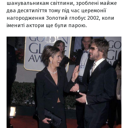
шанувальникам світлини, зроблені майже
два десятиліття тому під час церемонії
нагородження Золотий глобус 2002, коли
імениті актори ще були парою.