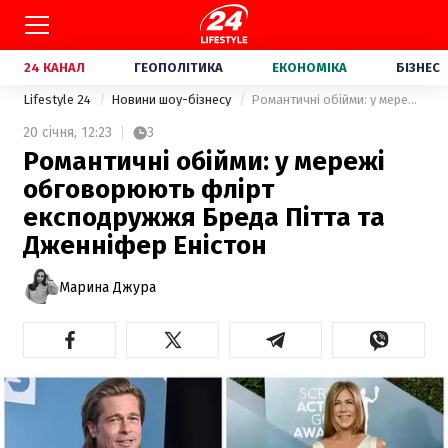
24 КАНАЛ
ГЕОПОЛІТИКА
ЕКОНОМІКА
БІЗНЕС
Lifestyle 24
Новини шоу-бізнесу
Романтичні обійми: у мережі обговорюють флірт експодружжя Бреда Пітта та Дженніфер Еністон
20 січня,
12:23
3
Романтичні обійми: у мережі
обговорюють флірт
експодружжя Бреда Пітта та
Дженніфер Еністон
Марина Джура