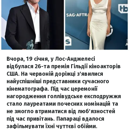
Вчора, 19 січня, у Лос-Анджелесі
відбулася 26-та премія Гільдії кіноакторів
США. На червоній доріжці з'явилися
найуспішніші представники сучасного
кінематографа. Під час церемонії
нагородження голлівудське експодружжя
стало лауреатами почесних номінацій та
не змогло втриматися від люб'язностей
під час привітань. Папараці вдалося
зафільмувати їхні чуттєві обійми.