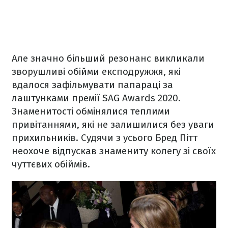
Але значно більший резонанс викликали
зворушливі обійми експодружжя, які
вдалося зафільмувати папараці за
лаштунками премії SAG Awards 2020.
Знаменитості обмінялися теплими
привітаннями, які не залишилися без уваги
прихильників. Судячи з усього Бред Пітт
неохоче відпускав знамениту колегу зі своїх
чуттєвих обіймів.