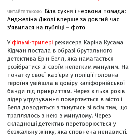
Біла сукня і червона помада:
ЧИТАЙТЕ ТАКОЖ:
Анджеліна Джолі вперше за довгий час
з'явилася на публіці – фото
У
фільмі-трилері
режисера Каріна Кусама
Кідман постала в образі брутального
детектива Ерін Белл, яка намагається
розібратися зі своїм нелегким минулим. На
початку своєї кар’єри у поліції головна
героїня увійшла в довіру каліфорнійської
банди під прикриттям. Через кілька років
лідер угрупування повертається в місто і
Белл доводиться зіткнутись зі всім тим, що
траплялось з нею в минулому. Через
складнощі детектив перетворюється у
безжальну жінку, яка сповнена ненависті.