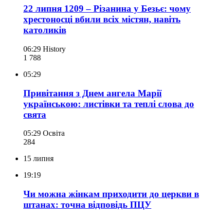
22 липня 1209 – Різанина у Безьє: чому
хрестоносці вбили всіх містян, навіть
католиків
06:29
History
1 788
05:29
Привітання з Днем ангела Марії
українською: листівки та теплі слова до
свята
05:29
Освіта
284
15 липня
19:19
Чи можна жінкам приходити до церкви в
штанах: точна відповідь ПЦУ