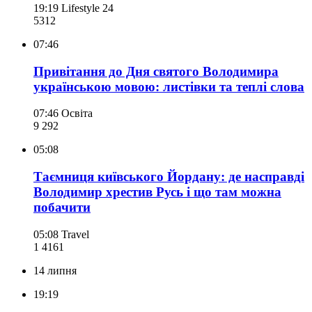
19:19
Lifestyle 24
531
2
07:46
Привітання до Дня святого Володимира
українською мовою: листівки та теплі слова
07:46
Освіта
9 292
05:08
Таємниця київського Йордану: де насправді
Володимир хрестив Русь і що там можна
побачити
05:08
Travel
1 416
1
14 липня
19:19