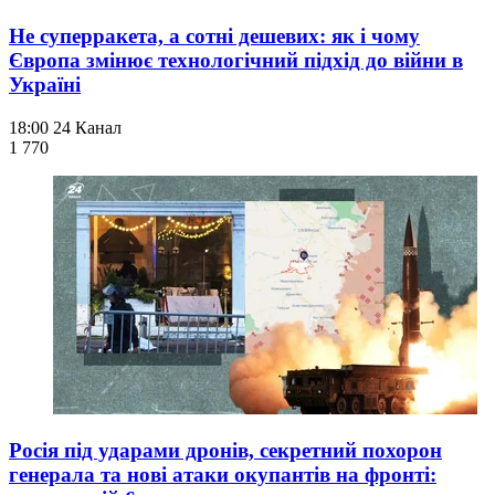
Не суперракета, а сотні дешевих: як і чому
Європа змінює технологічний підхід до війни в
Україні
18:00
24 Канал
1 770
Росія під ударами дронів, секретний похорон
генерала та нові атаки окупантів на фронті: