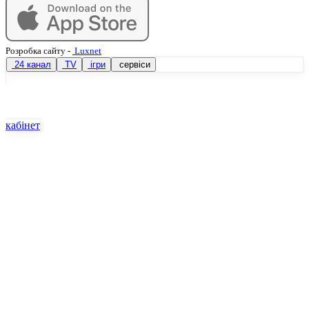
Розробка сайту
-
Luxnet
24 канал
TV
ігри
сервіси
кабінет