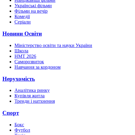
Найцікавіші фільми
Українські фільми
Фільми на вечір
Комедії
Серіали
Новини Освіти
Міністерство освіти та науки України
Школа
НМТ 2026
Саморозвиток
Навчання за кордоном
Нерухомість
Аналітика ринку
Купівля житла
Тренди і натхнення
Спорт
Бокс
Футбол