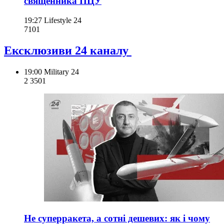
священника ПЦУ
19:27
Lifestyle 24
710
1
Ексклюзиви 24 каналу
19:00
Military 24
2 350
1
Не суперракета, а сотні дешевих: як і чому