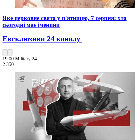
Яке церковне свято у п'ятницю, 7 серпня: хто
сьогодні має іменини
Ексклюзиви 24 каналу
19:00
Military 24
2 350
1