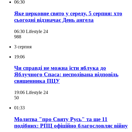
06:30
Яке церковне свято у середу, 5 серпня: хто
сьогодні відзначає День ангела
06:30
Lifestyle 24
988
3 серпня
19:06
Чи справді не можна їсти яблука до
Яблучного Спаса: несподівана відповідь
священника ПЦУ
19:06
Lifestyle 24
50
01:33
Молитва "про Святу Русь" та ще 11
подібних: РПЦ офіційно благословляє війну