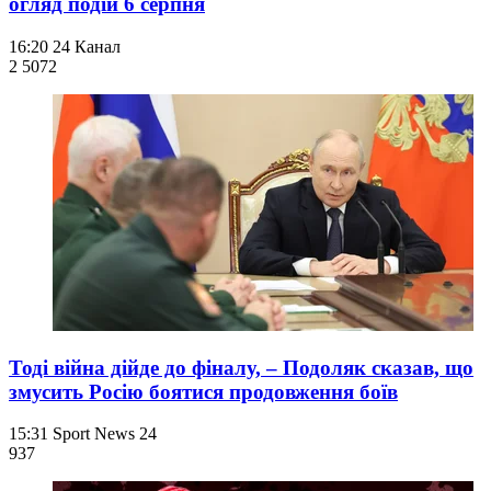
огляд подій 6 серпня
16:20
24 Канал
2 507
2
Тоді війна дійде до фіналу, – Подоляк сказав, що
змусить Росію боятися продовження боїв
15:31
Sport News 24
937