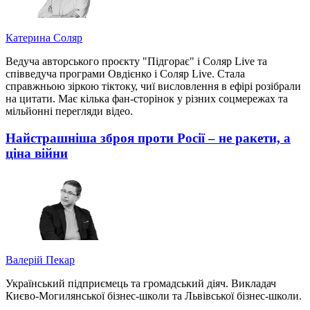
Катерина Соляр
Ведуча авторського проєкту "Підгорає" і Соляр Live та
співведуча програми Овдієнко і Соляр Live. Стала
справжньою зіркою тіктоку, чиї висловлення в ефірі розібрали
на цитати. Має кілька фан-сторінок у різних соцмережах та
мільйонні перегляди відео.
Найстрашніша зброя проти Росії – не ракети, а
ціна війни
Валерій Пекар
Український підприємець та громадський діяч. Викладач
Києво-Могилянської бізнес-школи та Львівської бізнес-школи.