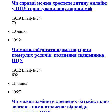
Чи справді можна хрестити дитину онлайн:
у ПЦУ спростували популярний міф
19:19
Lifestyle 24
79
13 липня
19:12
Чи можна зберігати вдома портрети
померлих родичів: пояснення священника
ПЦУ
19:12
Lifestyle 24
692
11 липня
19:27
Чи можна замінити хрещених батьків, якщо
зв'язок з ними втрачено: відповідь