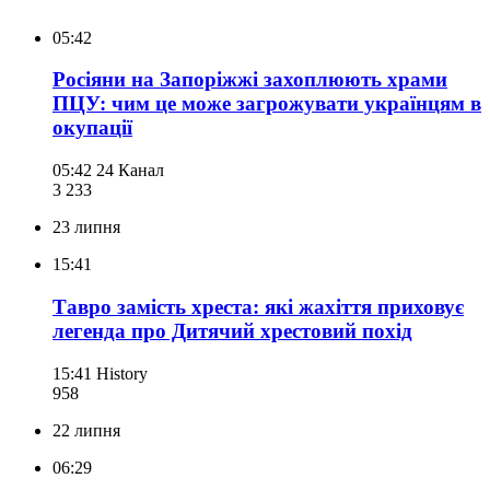
05:42
Росіяни на Запоріжжі захоплюють храми
ПЦУ: чим це може загрожувати українцям в
окупації
05:42
24 Канал
3 233
23 липня
15:41
Тавро замість хреста: які жахіття приховує
легенда про Дитячий хрестовий похід
15:41
History
958
22 липня
06:29