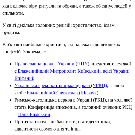
яка включає віру, ритуали та обряди, а також об'єднує людей у
спільноти.
У світі декілька головних релігій: християнство, іслам,
буддизм.
В Україні найбільше християн, які належать до декількох
конфесій. Зокрема, є:
Православна церква України (ПЦУ)
, предстоятелем якої
є
Блаженнійший Митрополит Київський і всієї України
Епіфаній
;
Українська греко-католицька церква (УГКЦ)
, главою
якої є
Блаженніший Святослав (Шевчук)
;
Римсько-католицька церква в Україні (РКЦ), на чолі якої
стоїть Конференція єпископів, а головний очільник РКЦ
–
Папа Римський
;
Протестантизм – це баптисти, п'ятидесятники,
адвентисти сьомого дня та інші.