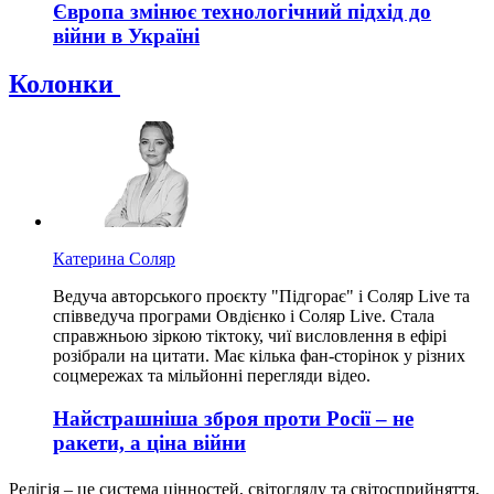
Європа змінює технологічний підхід до
війни в Україні
Колонки
Катерина Соляр
Ведуча авторського проєкту "Підгорає" і Соляр Live та
співведуча програми Овдієнко і Соляр Live. Стала
справжньою зіркою тіктоку, чиї висловлення в ефірі
розібрали на цитати. Має кілька фан-сторінок у різних
соцмережах та мільйонні перегляди відео.
Найстрашніша зброя проти Росії – не
ракети, а ціна війни
Релігія – це система цінностей, світогляду та світосприйняття,