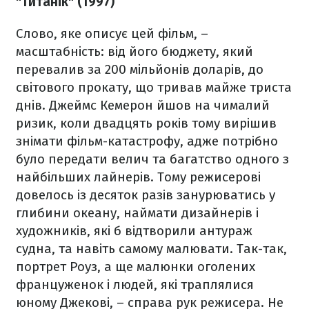
"Титанік" (1997)
Слово, яке описує цей фільм, –
масштабність: від його бюджету, який
перевалив за 200 мільйонів доларів, до
світового прокату, що тривав майже триста
днів. Джеймс Кемерон йшов на чималий
ризик, коли двадцять років тому вирішив
знімати фільм-катастрофу, адже потрібно
було передати велич та багатство одного з
найбільших лайнерів. Тому режисерові
довелось із десяток разів занурюватись у
глибини океану, наймати дизайнерів і
художників, які б відтворили антураж
судна, та навіть самому малювати. Так-так,
портрет Роуз, а ще малюнки оголених
француженок і людей, які траплялися
юному Джекові, – справа рук режисера. Не