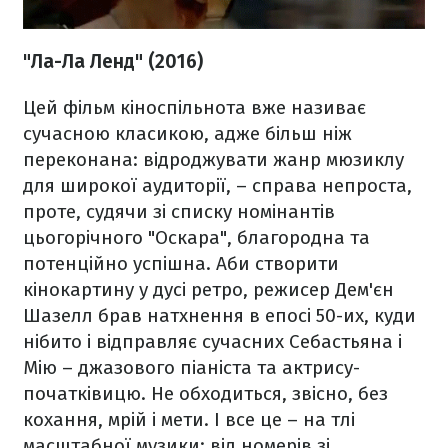
"Ла-Ла Ленд" (2016)
Цей фільм кіноспільнота вже називає
сучасною класикою, адже більш ніж
переконана: відроджувати жанр мюзиклу
для широкої аудиторії, – справа непроста,
проте, судячи зі списку номінантів
цьогорічного "Оскара", благородна та
потенційно успішна. Аби створити
кінокартину у дусі ретро, режисер Дем'єн
Шазелл брав натхнення в епосі 50-их, куди
нібито і відправляє сучасних Себастьяна і
Мію – джазового піаніста та актрису-
початківицю. Не обходиться, звісно, без
кохання, мрій і мети. І все це – на тлі
масштабної музики: від номерів зі