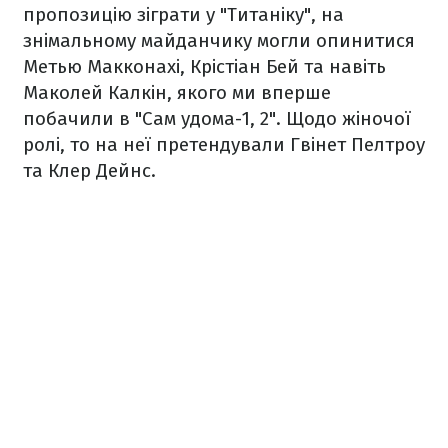
пропозицію зіграти у "Титаніку", на
знімальному майданчику могли опинитися
Метью Макконахі, Крістіан Бей та навіть
Маколей Калкін, якого ми вперше
побачили в "Сам удома-1, 2". Щодо жіночої
ролі, то на неї претендували Гвінет Пелтроу
та Клер Дейнс.