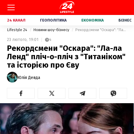
24 КАНАЛ
ГЕОПОЛІТИКА
ЕКОНОМІКА
БІЗНЕС
Lifestyle 24
Новини шоу-бізнесу
Рекордсмени "Оскара": "Ла-ла Ленд" пліч-о-пліч з "Титаніком" та історією про Єву
23 лютого,
19:01
4
Рекордсмени "Оскара": "Ла-ла
Ленд" пліч-о-пліч з "Титаніком"
та історією про Єву
Юлія Девда