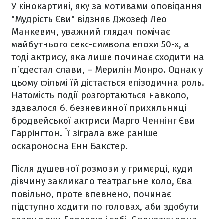
У кінокартині, яку за мотивами оповідання
"Мудрість Єви" відзняв Джозеф Лео
Манкевич, уважний глядач помічає
майбутнього секс-символа епохи 50-х, а
тоді актрису, яка лише починає сходити на
п’єдестал слави, – Мерилін Монро. Однак у
цьому фільмі їй дістається епізодична роль.
Натомість події розгортаються навколо,
здавалося б, безневинної прихильниці
бродвейської актриси Марго Ченнінг Єви
Гаррінгтон. Її зіграла вже раніше
оскароносна Енн Бакстер.
Після душевної розмови у гримерці, куди
дівчину закликало театральне коло, Єва
повільно, проте впевнено, починає
підступно ходити по головах, аби здобути