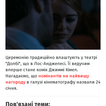
Церемонію традиційно влаштують у театрі
"Долбі", що в Лос-Анджелесі. Її ведучим
вперше стане комік Джиммі Кімел.
Нагадаємо, що
номінантів на найвищу
нагороду
в галузі кінематографу назвали 24
січня.
Пов'язані теми: