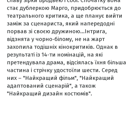
славу зірки Бродвею і собі. Спочатку вона
стає дублеркою Марго, придобрюється до
театрального критика, а ще планує вийти
заміж за сценариста, який напередодні
порвав зі своєю дружиною…Інтрига,
відзнята у чорно-білому, не на жарт
захопила тодішніх кінокритиків. Однак в
результаті із 14-ти номінацій, на які
претендувала драма, відсіялась їхня більша
частина і стрічку удостоїли шести. Серед
них – "Найкращий фільм", "Найкращий
адаптований сценарій", а також
"Найкращий дизайн костюмів".