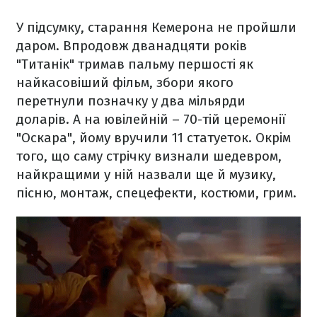
У підсумку, старання Кемерона не пройшли
даром. Впродовж дванадцяти років
"Титанік" тримав пальму першості як
найкасовіший фільм, збори якого
перетнули позначку у два мільярди
доларів. А на ювілейній – 70-тій церемонії
"Оскара", йому вручили 11 статуеток. Окрім
того, що саму стрічку визнали шедевром,
найкращими у ній назвали ще й музику,
пісню, монтаж, спецефекти, костюми, грим.