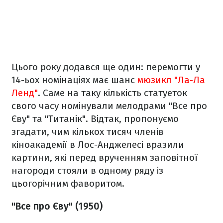
Цього року додався ще один: перемогти у
14-ьох номінаціях має шанс
мюзикл "Ла-Ла
Ленд"
. Саме на таку кількість статуеток
свого часу номінували мелодрами "Все про
Єву" та "Титанік". Відтак, пропонуємо
згадати, чим кількох тисяч членів
кіноакадемії в Лос-Анджелесі вразили
картини, які перед врученням заповітної
нагороди стояли в одному ряду із
цьогорічним фаворитом.
"Все про Єву" (1950)