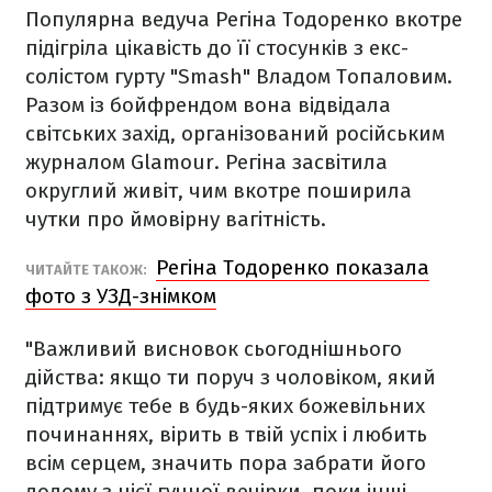
Популярна ведуча Регіна Тодоренко вкотре
підігріла цікавість до її стосунків з екс-
солістом гурту "Smash" Владом Топаловим.
Разом із бойфрендом вона відвідала
світських захід, організований російським
журналом Glamour. Регіна засвітила
округлий живіт, чим вкотре поширила
чутки про ймовірну вагітність.
Регіна Тодоренко показала
ЧИТАЙТЕ ТАКОЖ:
фото з УЗД-знімком
"Важливий висновок сьогоднішнього
дійства: якщо ти поруч з чоловіком, який
підтримує тебе в будь-яких божевільних
починаннях, вірить в твій успіх і любить
всім серцем, значить пора забрати його
додому з цієї гучної вечірки, поки інші