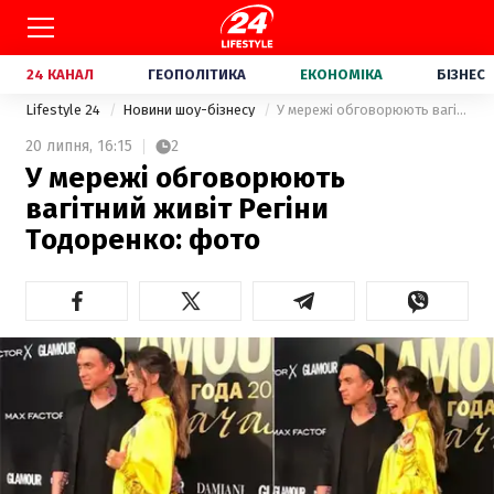
24 КАНАЛ
ГЕОПОЛІТИКА
ЕКОНОМІКА
БІЗНЕС
Lifestyle 24
Новини шоу-бізнесу
У мережі обговорюють вагітний живіт Регіни Тодоренко: фото
20 липня,
16:15
2
У мережі обговорюють
вагітний живіт Регіни
Тодоренко: фото