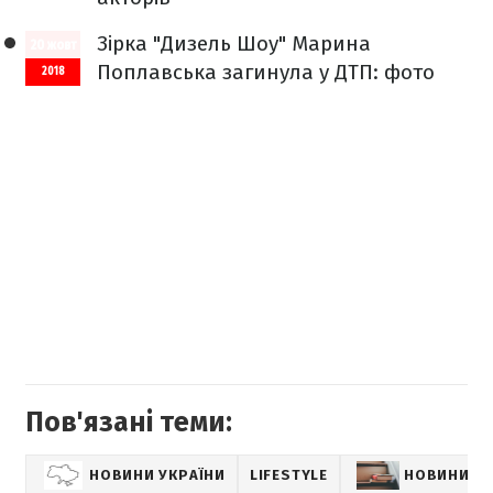
Зірка "Дизель Шоу" Марина
20 жовт
Поплавська загинула у ДТП: фото
2018
Пов'язані теми:
НОВИНИ УКРАЇНИ
LIFESTYLE
НОВИНИ К