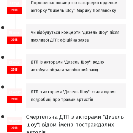
Порошенко посмертно нагородив орденом
2 груд
акторку “Дизель Шоу” Марину Поплавську
2018
Чи відбудуться концерти "Дизель Шоу" після
25 жовт
жахливої ДТП: офіційна заява
2018
ДТП із акторами "Дизель Шоу": водію
22 жовт
автобуса обрали запобіжний захід
2018
ДТП з акторами "Дизель Шоу": стали відомі
22 жовт
подробиці про травми артистів
2018
Смертельна ДТП з акторами "Дизель
20 жовт
шоу": відомі імена постраждалих
2018
акторів