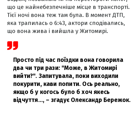
що це найнебезпечніше місце в транспорті.
Тієї ночі вона теж там була. В момент ДТП,
яка трапилась о 6:43, актори сподівались,
що вона жива і вийшла у Житомирі.
Просто під час поїздки вона говорила
два чи три рази: "Може, в Житомирі
вийти?". Запитувала, поки виходили
покурити, кави попити. Ось реально,
якщо б у когось було б хоч якесь
відчуття...,
– згадує Олександр Бережок.