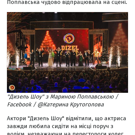
Поплавська чудово відпрацювала на сцені.
"Дизель Шоу" з Мариною Поплавською /
Facebook / @Катерина Крутоголова
Актори "Дизель Шоу" відмітили, що актриса
завжди любила сидіти на місці поруч з
водієм, незважаючи на перестороги колег,