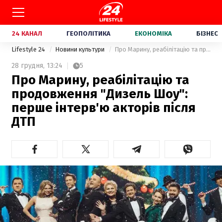
24 КАНАЛ
ГЕОПОЛІТИКА
ЕКОНОМІКА
БІЗНЕС
Lifestyle 24
Новини культури
Про Марину, реабілітацію та продовження "Дизель Шоу": перше інтерв'ю акторів після ДТП
28 грудня,
13:24
5
Про Марину, реабілітацію та
продовження "Дизель Шоу":
перше інтерв'ю акторів після
ДТП