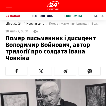
24 КАНАЛ
ГЕОПОЛІТИКА
ЕКОНОМІКА
БІЗНЕС
Lifestyle 24
Новини світу
Помер письменник і дисидент Володимир Войнович, автор трилогії про солдата Івана Чонкіна
28 липня,
05:31
2
Помер письменник і дисидент
Володимир Войнович, автор
трилогії про солдата Івана
Чонкіна