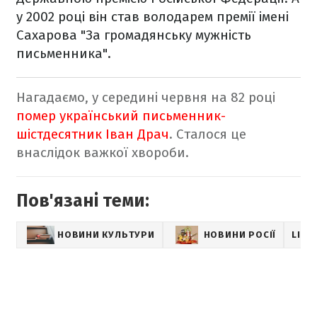
у 2002 році він став володарем премії імені
Сахарова "За громадянську мужність
письменника".
Нагадаємо, у середині червня на 82 році
помер український письменник-
шістдесятник Іван Драч
. Сталося це
внаслідок важкої хвороби.
Пов'язані теми:
НОВИНИ КУЛЬТУРИ
НОВИНИ РОСІЇ
LIFE