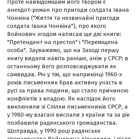
Проте найвідомішим його твором є
анекдот-роман про пригоди солдата Івана
Чонкіна ("Життя та незвичайні пригоди
солдата Івана Чонкіна"), про якого
Войнович згодом написав ще дві книги:
"Претендент на престол" і "Переміщена
особа".
Зауважимо, що на Заході першу
книгу видали навіть раніше, аніж у СРСР: в
останньому його розповсюджували як
самвидав. Річ у тім, що наприкінці 1960-х
років письменник брав активну участь в
русі за права людини, що стало причиною
конфліктів з владою. Як наслідок його
виключили зі Спілки письменників СРСР, а
у 1980-му взагалі вислали з країни та за рік
позбавили радянського громадянства.
Щоправда, у 1990 році радянське
громадянство Войновича відновили, і після