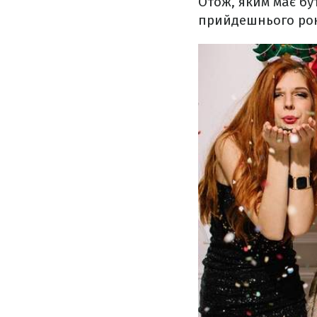
Отож, яким має бу
прийдешнього ро