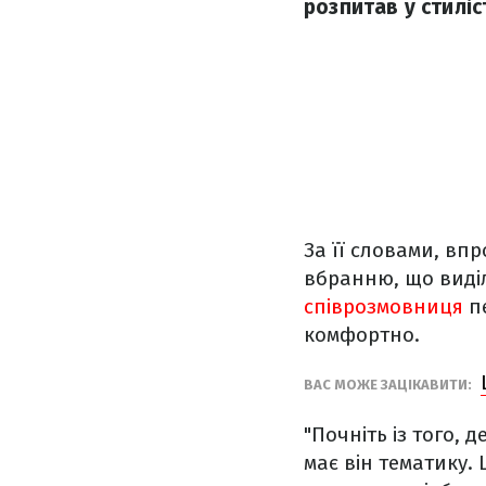
розпитав у стиліс
За її словами, вп
вбранню, що виділ
співрозмовниця
пе
комфортно.
ВАС МОЖЕ ЗАЦІКАВИТИ:
"Почніть із того, 
має він тематику.