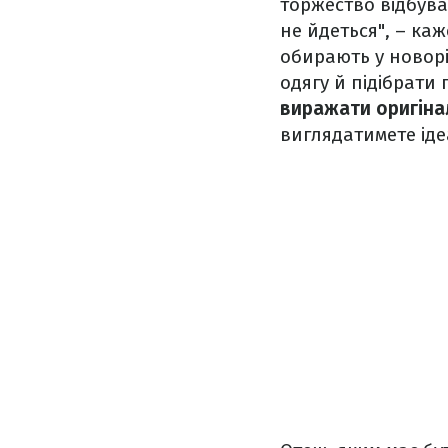
торжество відбуває
не йдеться", – ка
обирають у новорі
одягу й підібрати 
виражати оригінал
виглядатимете іде