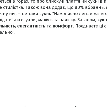
ться в горах, то про блискучі плаття чи сукні в п
же стилістка. Також вона додає, що 80% вбраннь, 
чну ніч, – це таки сукні: "Нам дійсно легше мат
під неї аксесуари, макіяж та зачіску. Загалом,
сук
ьність, елегантність та комфорт
. Поєднаєте ці с
ально".