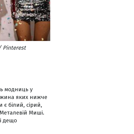
 Pinterest
ть модниць у
довжина яких нижче
 є білий, сірий,
 Металевій Миші.
і дещо