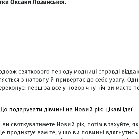
тки Оксани Лозинської.
родовж святкового періоду модниці справді відда
яється з натовпу й привертає до себе увагу. Од
реконує: перш за все у новорічну ніч ви маєте п
Що подарувати дівчині на Новий рік: цікаві ідеї
де ви святкуватимете Новий рік, потім врахуйте, як
 Це продиктує вам те, у що ви повинні вдягнутись