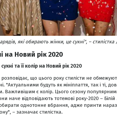
рядів, які обирають жінки, це сукні", – стилістка /
і на Новий рік 2020
укні та її колір на Новий рік 2020
розповідає, що цього року стилісти не обмежую
і. "Актуальними будуть як мініплаття, так і ті, 
ги. Важливішим є колір. Цього сезону популярними
они наче відповідають тотемові року-2020 – Білій
 обирати однотонне вбрання, адже принти нараз
ону", – зазначає стилістка.