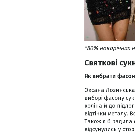
"80% новорічних на
Святкові сукн
Як вибрати фасон с
Оксана Лозинська 
виборі фасону сукн
коліна й до підло
відтінки металу. В
Також я б радила
відсунулись у стор