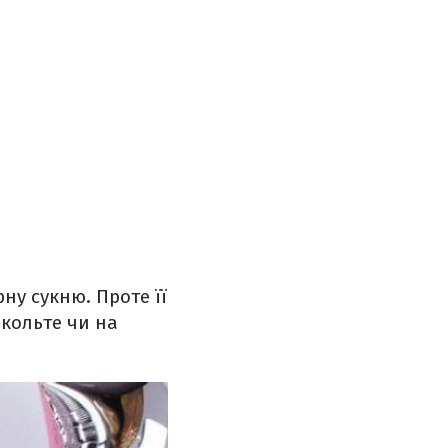
ну сукню. Проте її
екольте чи на