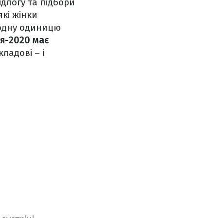
ідлогу та підбори
які жінки
и одну одиницю
ня-2020 має
кладові – і