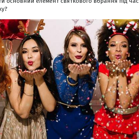
ти основний елемент святкового вбрання під час 
ку?