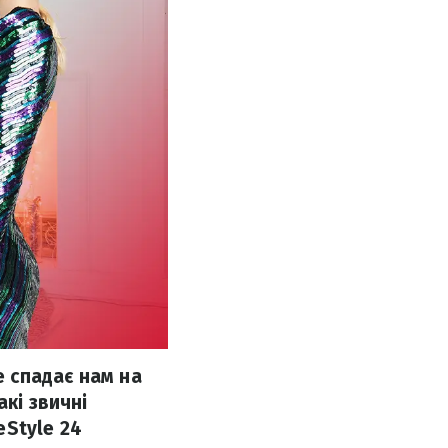
е спадає нам на
кі звичні
eStyle 24