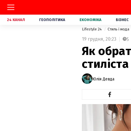
24 КАНАЛ
ГЕОПОЛІТИКА
ЕКОНОМІКА
БІЗНЕС
Lifestyle 24
Стиль і мода
19 грудня,
20:23
5
Як обрат
стиліста
Юлія Девда