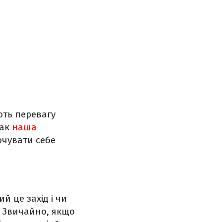
ють перевагу
нак
наша
очувати себе
ий це захід і чи
. Звичайно, якщо