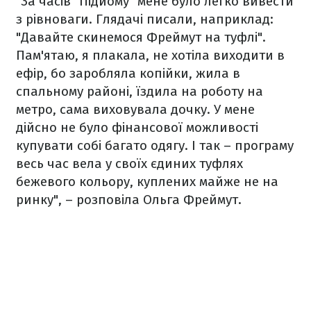
"За часів "Підйому" мене було легко вивести
з рівноваги. Глядачі писали, наприклад:
"Давайте скинемося Фреймут на туфлі".
Пам'ятаю, я плакала, не хотіла виходити в
ефір, бо заробляла копійки, жила в
спальному районі, їздила на роботу на
метро, ​​сама виховувала дочку. У мене
дійсно не було фінансової можливості
купувати собі багато одягу. І так – програму
весь час вела у своїх єдиних туфлях
бежевого кольору, куплених майже не на
ринку", – розповіла Ольга Фреймут.