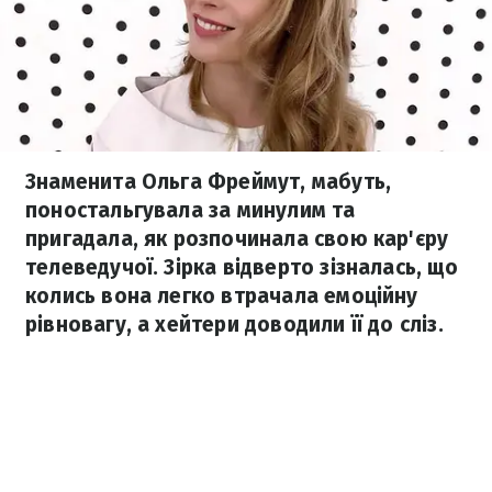
Знаменита Ольга Фреймут, мабуть,
поностальгувала за минулим та
пригадала, як розпочинала свою кар'єру
телеведучої. Зірка відверто зізналась, що
колись вона легко втрачала емоційну
рівновагу, а хейтери доводили її до сліз.