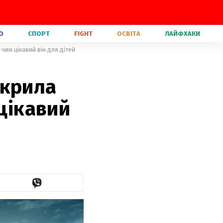
О
СПОРТ
FIGHT
ОСВІТА
ЛАЙФХАКИ
чим цікавий він для дітей
дкрила
 цікавий