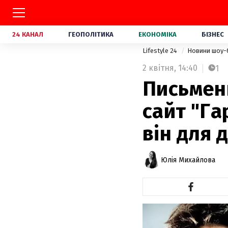
24 КАНАЛ
ГЕОПОЛІТИКА
ЕКОНОМІКА
БІЗНЕС
Lifestyle 24
Новини шоу-
2 квітня,
14:40
1
Письмен
сайт "Га
він для 
Юлія Михайлова