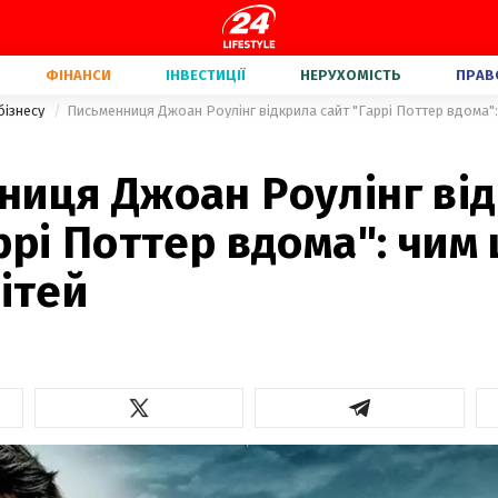
ФІНАНСИ
ІНВЕСТИЦІЇ
НЕРУХОМІСТЬ
ПРАВ
бізнесу
Письменниця Джоан Роулінг відкрила сайт "Гаррі Поттер вдома": 
ниця Джоан Роулінг ві
ррі Поттер вдома": чим
дітей