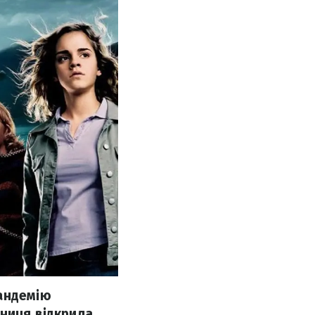
пандемію
нниця відкрила