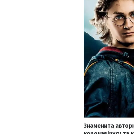
Знаменита авторк
коронавірусу та 