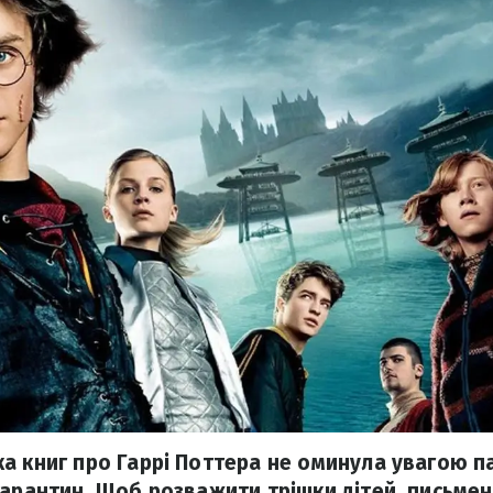
а книг про Гаррі Поттера не оминула увагою 
карантин. Щоб розважити трішки дітей, письме