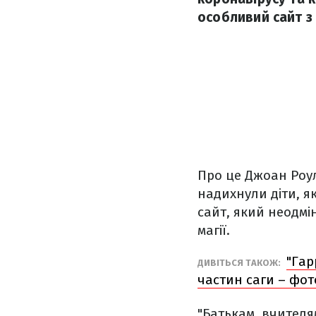
особливий сайт з 
Про це Джоан Роулі
надихнули діти, я
сайт, який неодмі
магії.
"Гар
ДИВІТЬСЯ ТАКОЖ:
частин саги – фо
"Батькам, вчителям