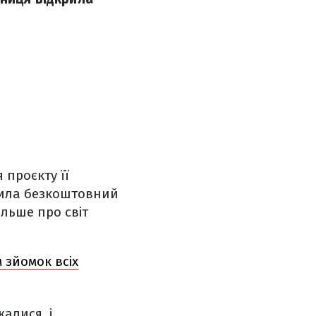
 проєкту її
стила безкоштовний
льше про світ
м зйомок всіх
жалися, і