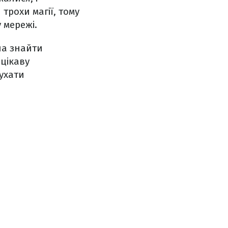
трохи магії, тому
 мережі.
а знайти
 цікаву
лухати