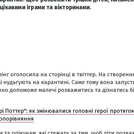
цікавими іграми та вікторинами.
нг оголосила на сторінці в твіттер. На створення
кі нудьгують на карантині. Саме тому вона запу
нно допоможе малечі розважитись та дізнатись бі
рі Поттер": як змінювалися головні герої протяго
топорівняння
 та опікунам, які стежать за тим, щоб діти розва