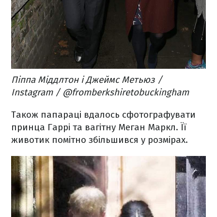
Піппа Міддлтон і Джеймс Метьюз /
Instagram / @
fromberkshiretobuckingham
Також папараці вдалось сфотографувати
принца Гаррі та вагітну Меган Маркл. Її
животик помітно збільшився у розмірах.