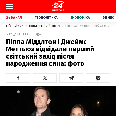
24 КАНАЛ
ГЕОПОЛІТИКА
ЕКОНОМІКА
БІЗНЕС
Lifestyle 24
Новини шоу-бізнесу
Піппа Міддлтон і Джеймс Меттьюз відвідали перший світський захід після народження сина: фото
5 грудня,
13:47
2
Піппа Міддлтон і Джеймс
Меттьюз відвідали перший
світський захід після
народження сина: фото