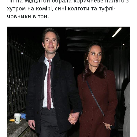
Піппа Міддлтон обрала коричневе пальто з
хутром на комірі, сині колготи та туфлі-
човники в тон.