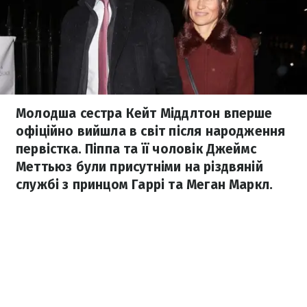
Молодша сестра Кейт Міддлтон вперше
офіційно вийшла в світ після народження
первістка. Піппа та її чоловік Джеймс
Меттьюз були присутніми на різдвяній
службі з принцом Гаррі та Меган Маркл.