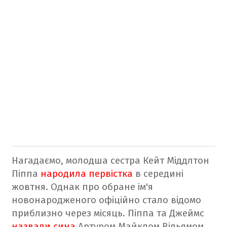
Нагадаємо, молодша сестра Кейт Міддлтон
Піппа
народила первістка
в середині
жовтня. Однак про обране ім'я
новонародженого офіційно стало відомо
приблизно через місяць. Піппа та Джеймс
назвали сина
Артуром Майклом Вільямом.