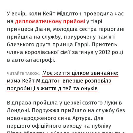
У вечір, коли Кейт Міддлтон проводила час
на
дипломатичному прийомі
у тіарі
принцеси Діани, молодша сестра герцогині
прийшла на службу, приурочену пам’яті
близького друга принца Гаррі. Приятель
члена королівської сім’ї загинув у 2012 році
в автокатастрофі.
Моє життя цілком звичайне:
ЧИТАЙТЕ ТАКОЖ:
мама Кейт Міддлтон вперше розповіла
подробиці з життя дітей та онуків
Відправа пройшла у церкві святого Луки в
Лондоні. Подружжя прийшло на службу без
новонародженого сина Артура. Для
першого офіційного виходу на публіку