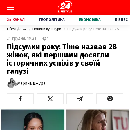
24 КАНАЛ
ГЕОПОЛІТИКА
ЕКОНОМІКА
БІЗНЕС
Lifestyle 24
Новини культури
Підсумки року: Time назвав 28 жінок, які першими досягли історичних успіхів у своїй галузі
21 грудня,
19:21
4
Підсумки року: Time назвав 28
жінок, які першими досягли
історичних успіхів у своїй
галузі
Марина Джура