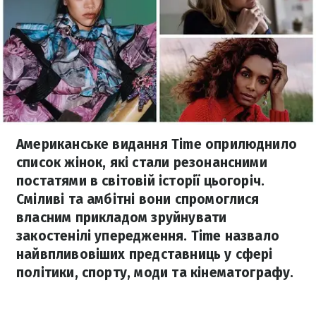
Американське видання Time оприлюднило
список жінок, які стали резонансними
постатями в світовій історії цьогоріч.
Сміливі та амбітні вони спромоглися
власним прикладом зруйнувати
закостенілі упередження. Time назвало
найвпливовіших представниць у сфері
політики, спорту, моди та кінематографу.