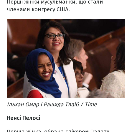
Перші жінки мусульманки, що стали
членами конгресу США.
Ільхан Омар і Рашида Тлаіб / Time
Ненсі Пелосі
Перша жінка, обрана спікером Палати