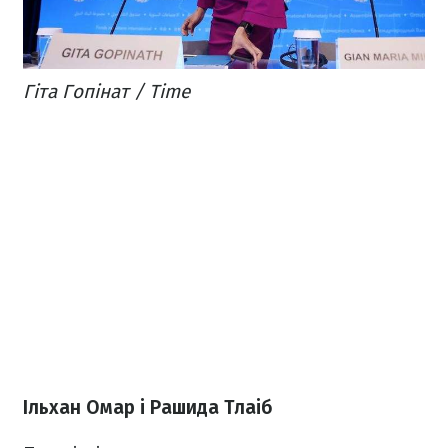
Гіта Гопінат / Time
Ільхан Омар і Рашида Тлаіб