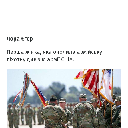
Лора Єгер
Перша жінка, яка очолила армійську
піхотну дивізію армії США.