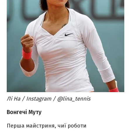
Лі На / Instagram / @lina_tennis
Вонгечі Муту
Перша майстриня, чиї роботи