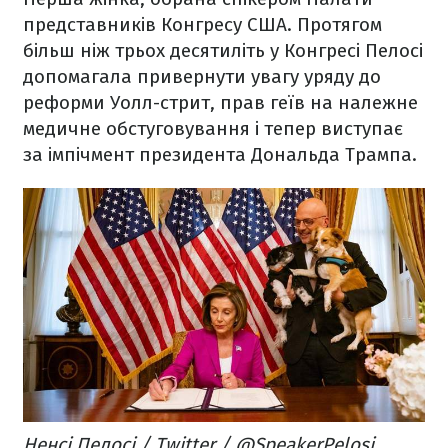
представників Конгресу США. Протягом
більш ніж трьох десятиліть у Конгресі Пелосі
допомагала привернути увагу уряду до
реформи Уолл-стрит, прав геїв на належне
медичне обстуговування і тепер виступає
за імпічмент президента Дональда Трампа.
Ненсі Пелосі / Twitter / @SpeakerPelosi