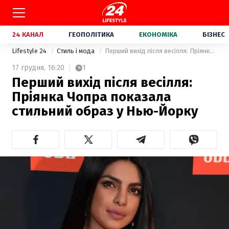
24 КАНАЛ
ГЕОПОЛІТИКА
ЕКОНОМІКА
БІЗНЕС
Lifestyle 24
Стиль і мода
Перший вихід після весілля: Пріянка Чопра показала стильний образ у Нью-Йорку
17 грудня,
16:20
1
Перший вихід після весілля:
Пріянка Чопра показала
стильний образ у Нью-Йорку