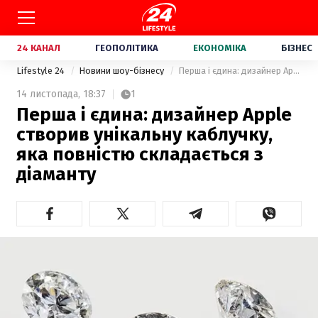
24 КАНАЛ
ГЕОПОЛІТИКА
ЕКОНОМІКА
БІЗНЕС
Lifestyle 24
Новини шоу-бізнесу
Перша і єдина: дизайнер Apple створив унікальну каблучку, яка повністю складається з діаманту
14 листопада,
18:37
1
Перша і єдина: дизайнер Apple
створив унікальну каблучку,
яка повністю складається з
діаманту