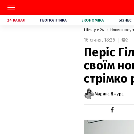
24 КАНАЛ
ГЕОПОЛІТИКА
ЕКОНОМІКА
БІЗНЕС
Lifestyle 24
Новини шоу-
16 січня,
18:26
2
Періс Гі
своїм н
стрімко 
Марина Джура