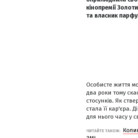
кінопремії Золот
та власник парфу
Особисте життя мод
два роки тому ска
стосунків. Як ств
стала її кар'єра.
для нього часу у с
Колиш
ЧИТАЙТЕ ТАКОЖ: