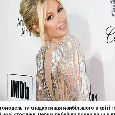
омодель та спадкоємиця найбільшого в світі г
 нові стосунки. Перша публічна поява пари відб