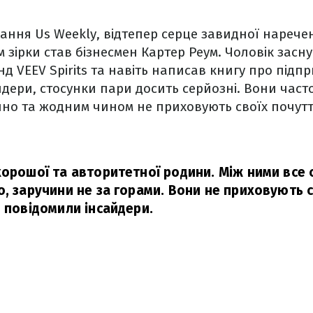
ання Us Weekly, відтепер серце завидної наречен
 зірки став бізнесмен Картер Реум. Чоловік засн
 VEEV Spirits та навіть написав книгу про підп
дери, стосунки пари досить серйозні. Вони част
чно та жодним чином не приховують своїх почутт
хорошої та авторитетної родини. Між ними все 
о, заручини не за горами. Вони не приховують с
 повідомили інсайдери.