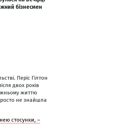
ожний бізнесмен
стві. Періс Гілтон
ісля двох років
ружньому життю
 просто не знайшла
нею стосунки, –