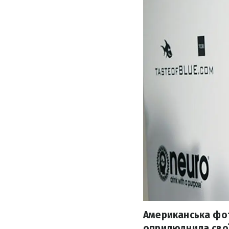
Американська фот
оприлюднила свої