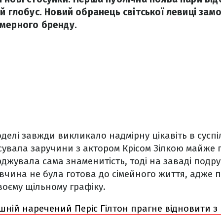
ий глобус. Новий обранець світської левиці зам
мерного бренду.
елі завжди викликало надмірну цікавіть в суспіль
сувала заручини з актором Крісом Зілкою майже п
ерджувала сама знаменитість, тоді на заваді под
 Дівчина не була готова до сімейного життя, адже
воєму щільному графіку.
ній наречений Періс Гілтон прагне відновити з 