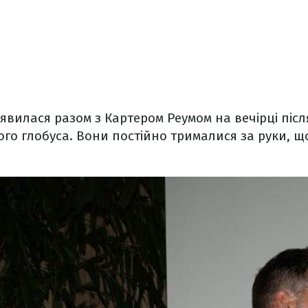
 з'явилася разом з Картером Реумом на вечірці пі
го глобуса. Вони постійно трималися за руки, щ