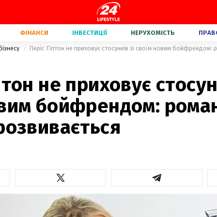
ФІНАНСИ
ІНВЕСТИЦІЇ
НЕРУХОМІСТЬ
ПРАВ
бізнесу
лтон не приховує стосун
овим бойфрендом: рома
розвивається