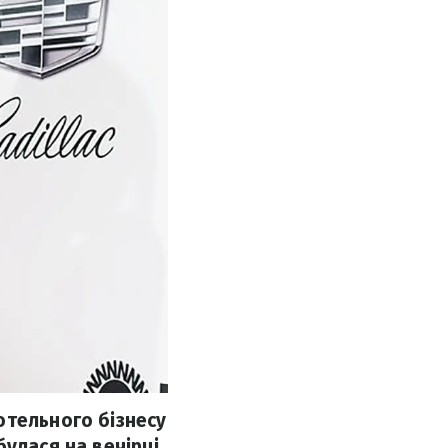
отельного бізнесу
улася на вечірці