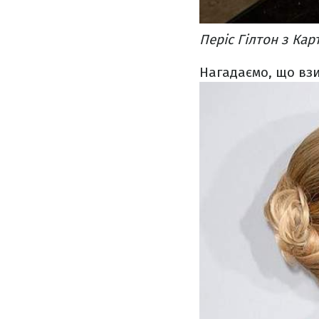
Періс Гілтон з Кар
Нагадаємо, що
вз