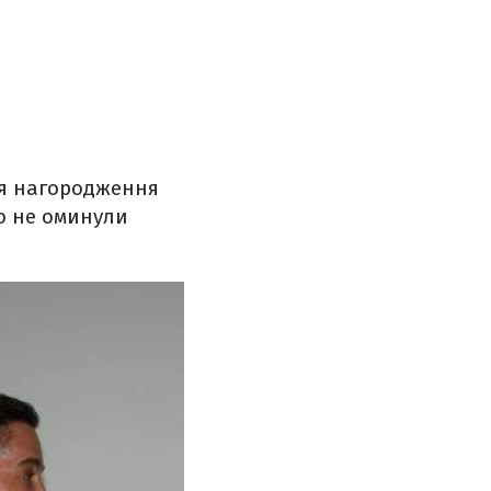
сля нагородження
о не оминули