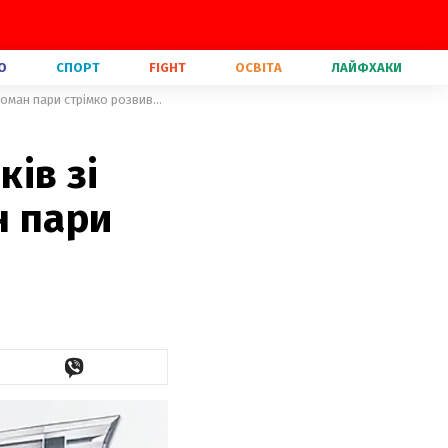
О
СПОРТ
FIGHT
ОСВІТА
ЛАЙФХАКИ
Періс Гілтон не приховує стосунків зі своїм новим бойфрендом: роман пари стрімко розвивається
ків зі
н пари