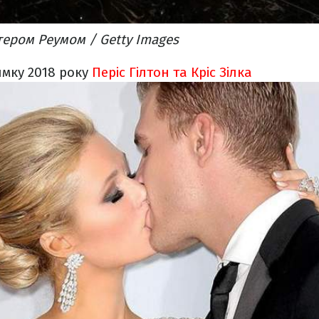
тером Реумом / Getty Images
имку 2018 року
Періс Гілтон та Кріс Зілка