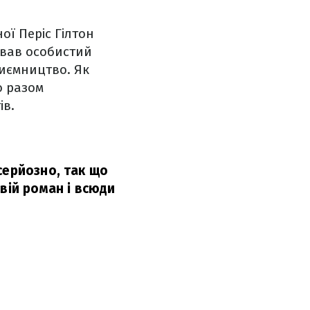
ої Періс Гілтон
ував особистий
риємництво. Як
о разом
ів.
серйозно, так що
вій роман і всюди