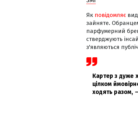
ЗМІ
Як
повідомляє
вид
зайняте. Обранцем
парфумерний бренд
стверджують інсай
з'являються публі
Картер з дуже 
цілком ймовірн
ходять разом,
–