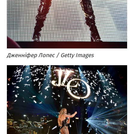
​Дженніфер Лопес / Getty Images