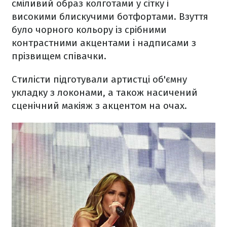
сміливий образ колготами у сітку і
високими блискучими ботфортами. Взуття
було чорного кольору із срібними
контрастними акцентами і надписами з
прізвищем співачки.
Стилісти підготували артистці об'ємну
укладку з локонами, а також насичений
сценічний макіяж з акцентом на очах.