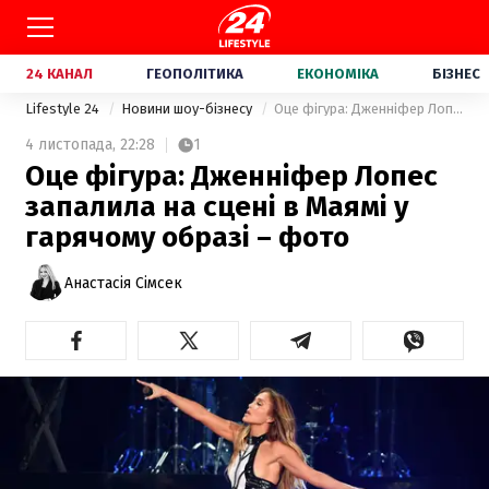
24 КАНАЛ
ГЕОПОЛІТИКА
ЕКОНОМІКА
БІЗНЕС
Lifestyle 24
Новини шоу-бізнесу
Оце фігура: Дженніфер Лопес запалила на сцені в Маямі у гарячому образі – фото
4 листопада,
22:28
1
Оце фігура: Дженніфер Лопес
запалила на сцені в Маямі у
гарячому образі – фото
Анастасія Сімсек