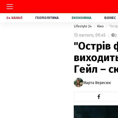
24 КАНАЛ
ГЕОПОЛІТИКА
ЕКОНОМІКА
БІЗНЕС
Lifestyle 24
Кіно
"Остр
13 лютого,
09:45
2
"Острів 
виходить
Гейл – с
Марта Вересюк