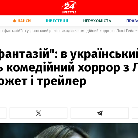
ФІНАНСИ
ІНВЕСТИЦІЇ
НЕРУХОМІСТЬ
ПРАВ
ів фантазій": в український реліз виходить комедійний хоррор з Люсі Гейл –
фантазій": в українськи
 комедійний хоррор з 
южет і трейлер