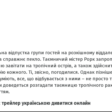
ьна відпустка групи гостей на розкішному віддал
а справжнє пекло. Таємничий містер Рорк запро
лю завітати на тропічний острів, а також здійсни
ю кожного. Ті, звісно, погодилися. Однак пізніше
уміють, все, що відбувається з ними – не просто 
їм доведеться розгадати таємницю тропічного ра
ттям.
: трейлер українською дивитися онлайн