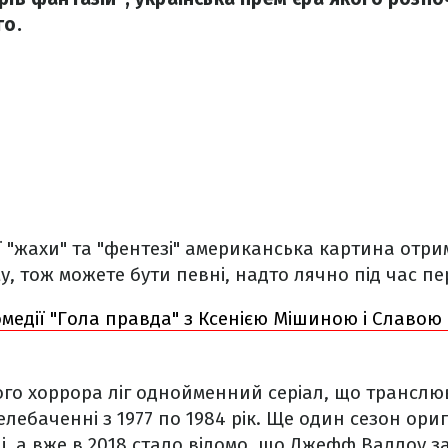
го.
ї "жахи" та "фентезі" американська картина отр
у, тож можете бути певні, надто лячно під час пе
омедії "Гола правда" з Ксенією Мішиною і Славою
ого хоррора ліг однойменний серіал, що транслю
лебаченні з 1977 по 1984 рік. Ще один сезон ориг
і, а вже в 2018 стало відомо, що Джефф Вадлоу з