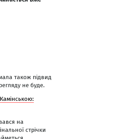
имала також підвид
регляду не буде.
 Камінською:
вався на
інальної стрічки
айметься