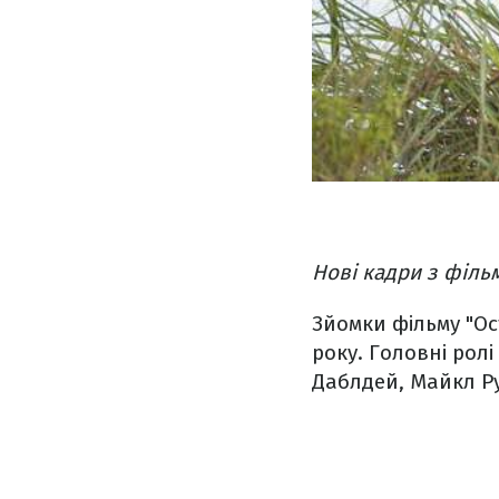
Нові кадри з філь
Зйомки фільму "Ос
року. Головні ролі
Даблдей, Майкл Ру