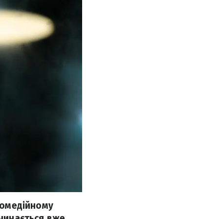
 комедійному
очинається вже