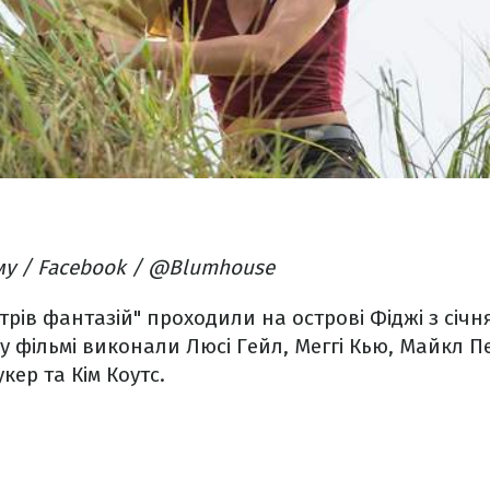
му / Facebook / @Blumhouse
трів фантазій" проходили на острові Фіджі з січн
 у фільмі виконали Люсі Гейл, Меггі Кью, Майкл П
кер та Кім Коутс.