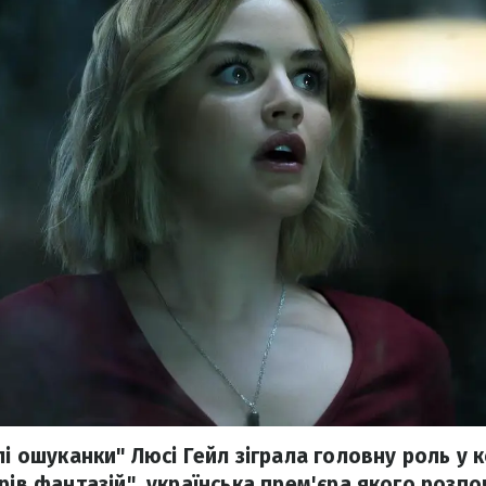
лі ошуканки" Люсі Гейл зіграла головну роль у
рів фантазій", українська прем'єра якого розп