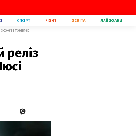
О
СПОРТ
FIGHT
ОСВІТА
ЛАЙФХАКИ
 сюжет і трейлер
й реліз
Люсі