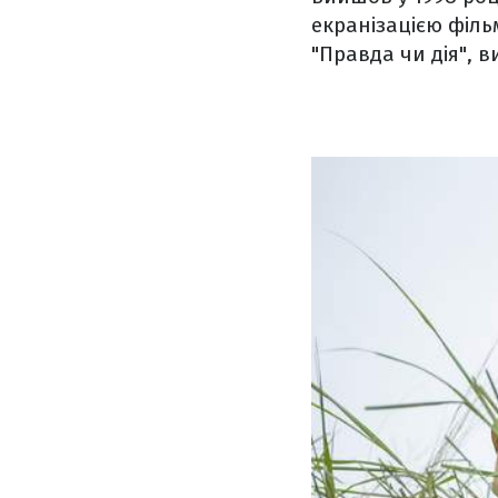
екранізацією філь
"Правда чи дія", 