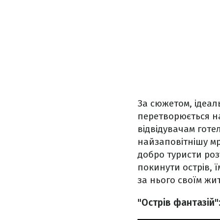
За сюжетом, ідеал
перетворюється н
відвідувачам готе
найзаповітнішу мрі
добро туристи роз
покинути острів, 
за нього своїм жи
"Острів фантазій"