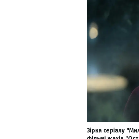
Зірка серіалу "Ми
фільмі жахів "Ост