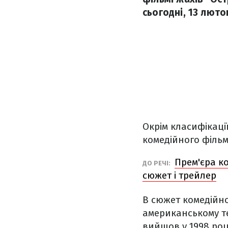
сьогодні, 13 люто
Окрім класифікаці
комедійного фільм
Прем'єра к
ДО РЕЧІ:
сюжет і трейлер
В сюжет комедійн
американському те
вийшов у 1998 роц