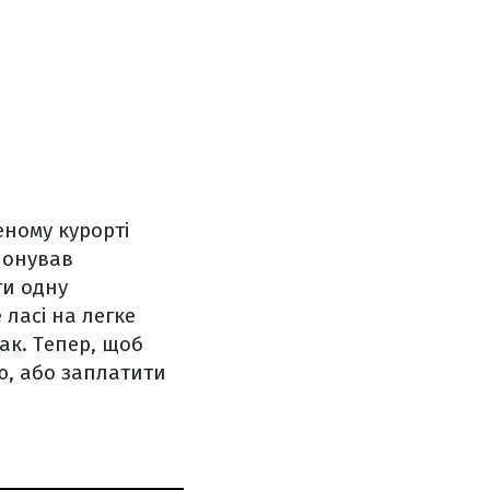
еному курорті
понував
ти одну
 ласі на легке
так. Тепер, щоб
ю, або заплатити