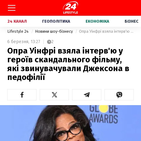
24 КАНАЛ
ГЕОПОЛІТИКА
ЕКОНОМІКА
БІЗНЕС
Lifestyle 24
Новини шоу-бізнесу
Опра Уінфрі взяла інтерв'ю у героїв скандального фільму, які звинувачували Джексона в педофілії
6 березня,
13:27
2
Опра Уінфрі взяла інтерв'ю у
героїв скандального фільму,
які звинувачували Джексона в
педофілії