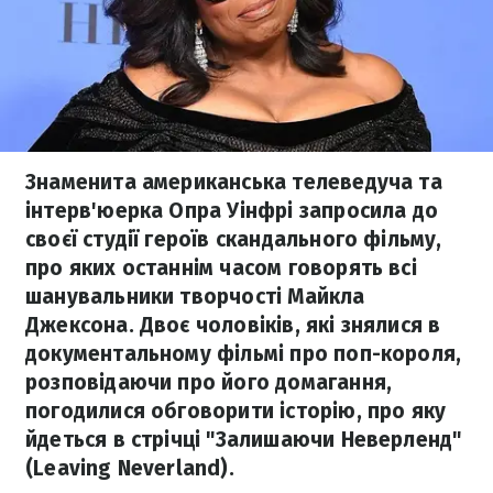
Знаменита американська телеведуча та
інтерв'юерка Опра Уінфрі запросила до
своєї студії героїв скандального фільму,
про яких останнім часом говорять всі
шанувальники творчості Майкла
Джексона. Двоє чоловіків, які знялися в
документальному фільмі про поп-короля,
розповідаючи про його домагання,
погодилися обговорити історію, про яку
йдеться в стрічці "Залишаючи Неверленд"
(Leaving Neverland).