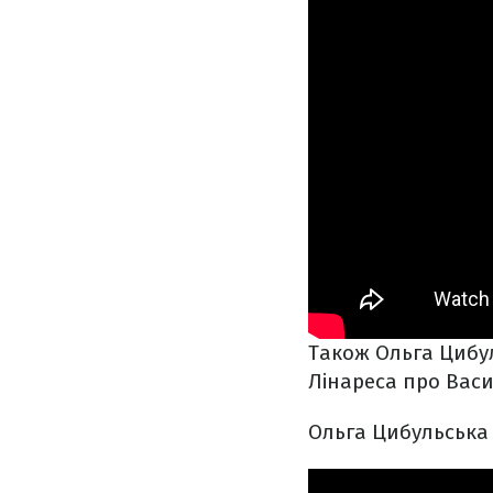
Також Ольга Цибул
Лінареса про Васи
Ольга Цибульська 