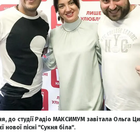
ня, до студії Радіо МАКСИМУМ завітала Ольга Ц
 нової пісні "Сукня біла".