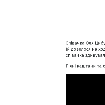
Співачка Оля Цибу
їй довелося на ход
співачка здивувал
П'яні каштани та 