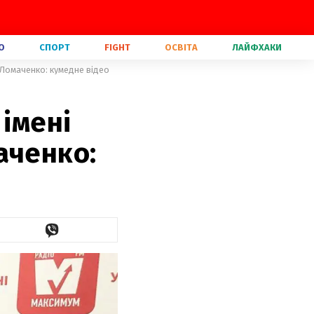
О
СПОРТ
FIGHT
ОСВІТА
ЛАЙФХАКИ
 Ломаченко: кумедне відео
 імені
аченко: