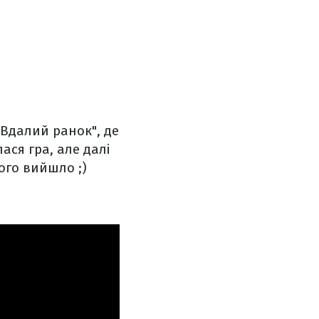
"Вдалий ранок", де
ася гра, але далі
ого вийшло ;)