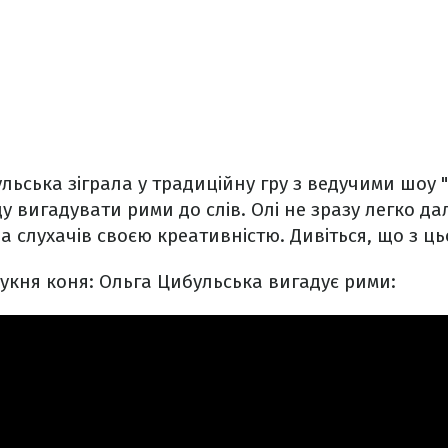
льська зіграла у традиційну гру з ведучими шоу 
у вигадувати рими до слів. Олі не зразу легко дал
а слухачів своєю креативністю. Дивіться, що з ць
сукня коня: Ольга Цибульська вигадує рими: