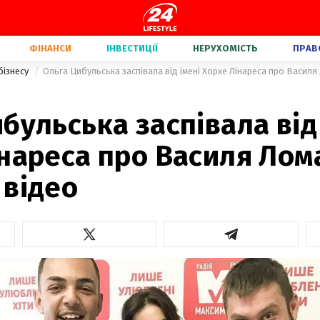
ФІНАНСИ
ІНВЕСТИЦІЇ
НЕРУХОМІСТЬ
ПРАВ
бізнесу
Ольга Цибульська заспівала від імені Хорхе Лінареса про Василя
бульська заспівала від
нареса про Василя Лом
 відео