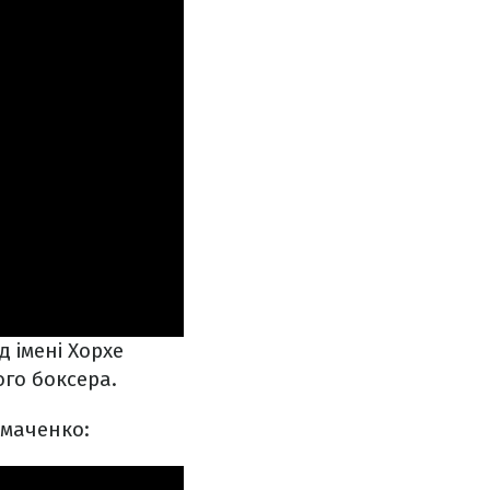
 імені Хорхе
го боксера.
омаченко: