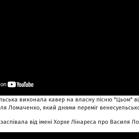
ьська виконала кавер на власну пісню "Цьом" від
ля Ломаченко, який днями переміг венесуельсько
заспівала від імені Хорхе Лінареса про Василя Л