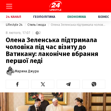
24 КАНАЛ
ГЕОПОЛІТИКА
ЕКОНОМІКА
БІЗНЕС
Lifestyle 24
Стиль і мода
Олена Зеленська підтримала чоловіка під час візиту до Ватикану: лаконічне вбрання першої леді
8 лютого,
17:07
2
Олена Зеленська підтримала
чоловіка під час візиту до
Ватикану: лаконічне вбрання
першої леді
Марина Джура