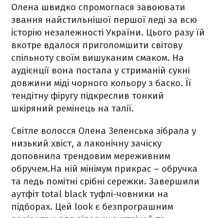
Олена швидко спромоглася завоювати
звання найстильнішої першої леді за всю
історію незалежності України. Цього разу їй
вкотре вдалося приголомшити світову
спільноту своїм вишуканим смаком. На
аудієнції вона постала у стриманій сукні
довжини міді чорного кольору з баско. Її
тендітну фіругу підкреслив тонкий
шкіряний ремінець на талії.
Світле волосся Олена Зеленська зібрала у
низький хвіст, а лаконічну зачіску
доповнила трендовим мереживним
обручем.На ній мінімум прикрас – обручка
та ледь помітні срібні сережки. Завершили
аутфіт total black туфлі-човники на
підборах. Цей look є безпрограшним