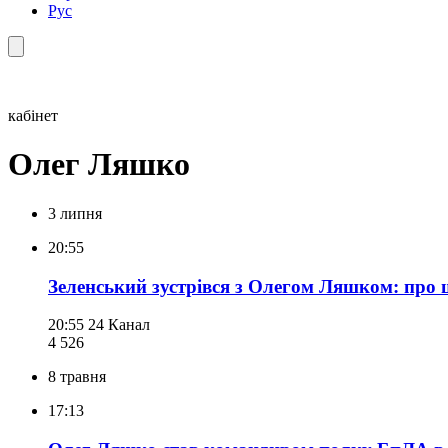
Рус
кабінет
Олег Ляшко
3 липня
20:55
Зеленський зустрівся з Олегом Ляшком: про
20:55
24 Канал
4 526
8 травня
17:13