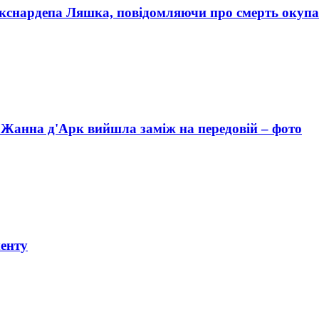
кснардепа Ляшка, повідомляючи про смерть окуп
ка Жанна д'Арк вийшла заміж на передовій – фото
енту