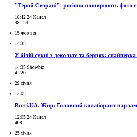
"Герой Сизрані": росіяни поширюють фото е
18:42
24 Канал
98 159
15 жовтня
14:35
У білій сукні з декольте та берцях: снайпер
14:35
Showbiz
4 220
29 січня
12:05
Вєсті.UA. Жир: Головний колаборант парлам
12:05
24 Канал
408
25 січня