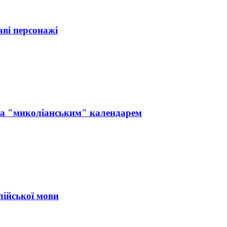
ві персонажі
за "миколіанським" календарем
лійської мови