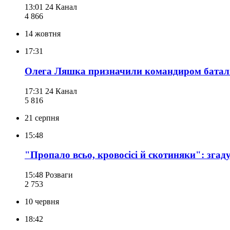
13:01
24 Канал
4 866
14 жовтня
17:31
Олега Ляшка призначили командиром батальй
17:31
24 Канал
5 816
21 серпня
15:48
"Пропало всьо, кровосісі й скотиняки": згад
15:48
Розваги
2 753
10 червня
18:42