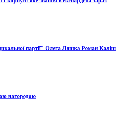
 корпусі: яке звання в екснардепа зараз
адикальної партії" Олега Ляшка Роман Каліш
ною нагородою