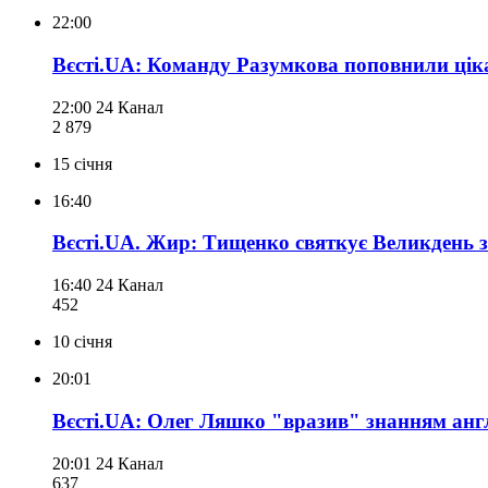
22:00
Вєсті.UA: Команду Разумкова поповнили ціка
22:00
24 Канал
2 879
15 січня
16:40
Вєсті.UA. Жир: Тищенко святкує Великдень 
16:40
24 Канал
452
10 січня
20:01
Вєсті.UA: Олег Ляшко "вразив" знанням анг
20:01
24 Канал
637