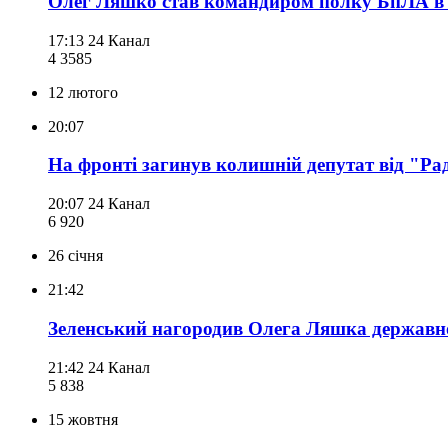
Олег Ляшко став командиром полку БпЛА в 11
17:13
24 Канал
4 358
5
12 лютого
20:07
На фронті загинув колишній депутат від "Р
20:07
24 Канал
6 920
26 січня
21:42
Зеленський нагородив Олега Ляшка держав
21:42
24 Канал
5 838
15 жовтня