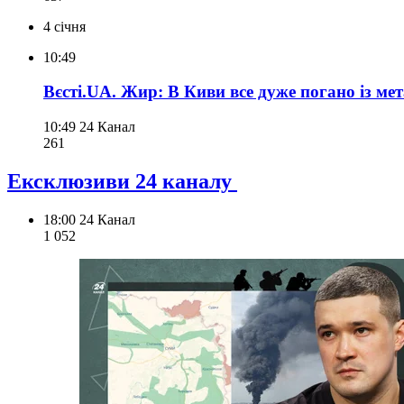
4 січня
10:49
Вєсті.UA. Жир: В Киви все дуже погано із м
10:49
24 Канал
261
Ексклюзиви 24 каналу
18:00
24 Канал
1 052