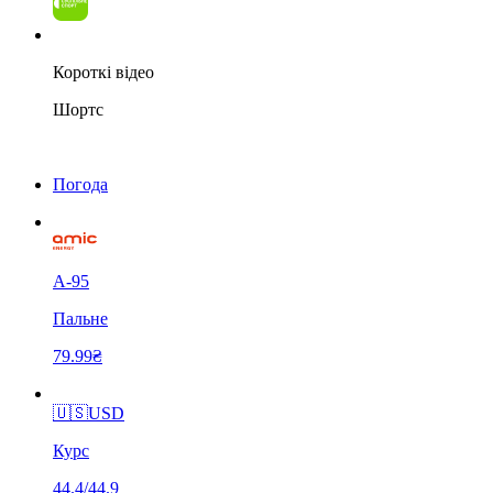
Короткі відео
Шортс
Погода
А-95
Пальне
79.99₴
🇺🇸
USD
Курс
44.4/44.9