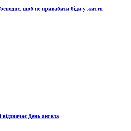
споднє, щоб не привабити біди у життя
і відзначає День ангела