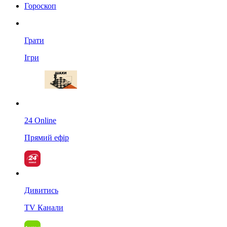
Гороскоп
Грати
Ігри
24 Online
Прямий ефір
Дивитись
TV Канали