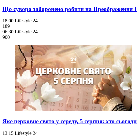
Що суворо заборонено робити на Преображення Го
18:00
Lifestyle 24
189
06:30
Lifestyle 24
900
Яке церковне свято у середу, 5 серпня: хто сьогодн
13:15
Lifestyle 24