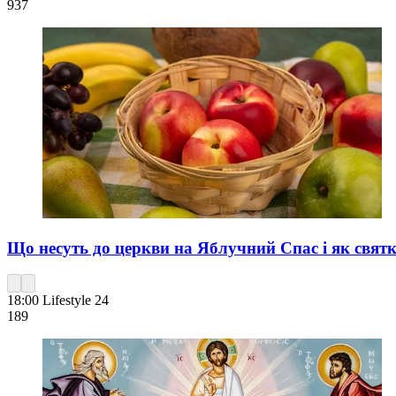
937
Що несуть до церкви на Яблучний Спас і як святк
18:00
Lifestyle 24
189