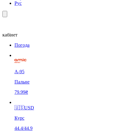
Рус
кабінет
Погода
А-95
Пальне
79.99₴
🇺🇸
USD
Курс
44.4/44.9