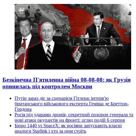
Безкінечна П'ятиденна війна 08-08-08: як Грузія
опинилась під контролем Москви
Путін зараз діє за сценарієм Гітлера: інтерв'ю
британського військового експерта Геміша де Бреттон-
Гордона
Росія під ударами дронів, секретний похорон генерала та
нові атаки окупантів на фронті: огляд подій 6 серпня
Бюро 1440 vs SpaceX: як росіяни запускають власні
аналоги Starlink і хто за цим стоїть