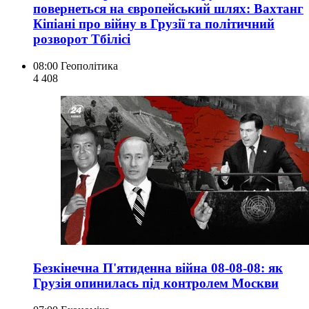
повернеться на європейський шлях: Вахтанг
Кіпіані про війну в Грузії та політичний
розворот Тбілісі
08:00
Геополітика
4 408
Безкінечна П'ятиденна війна 08-08-08: як
Грузія опинилась під контролем Москви