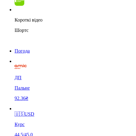
Короткі відео
Шортс
Погода
ДП
Пальне
92.36₴
🇺🇸
USD
Курс
44.5/45.0