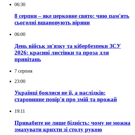
06:30
8 серпня – яке церковне свято: чию пам'ять
сьогодні вшановують віряни
06:00
День військ зв'язку та кібербезпеки ЗСУ
2026: красиві листівки та проза для
привітань
7 серпня
23:00
Українці боялися не її, а наслідків:
старовинне повір'я про змій та врожай
19:11
Привабите не лише бідність: чому не можна
змахувати крихти зі столу рукою