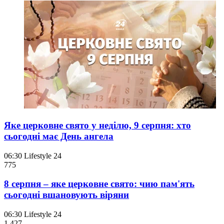
Яке церковне свято у неділю, 9 серпня: хто
сьогодні має День ангела
06:30
Lifestyle 24
775
8 серпня – яке церковне свято: чию пам'ять
сьогодні вшановують віряни
06:30
Lifestyle 24
1 427