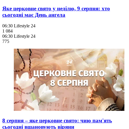
Яке церковне свято у неділю, 9 серпня: хто
сьогодні має День ангела
06:30
Lifestyle 24
1 084
06:30
Lifestyle 24
775
8 серпня – яке церковне свято: чию пам'ять
сьогодні вшановують віряни