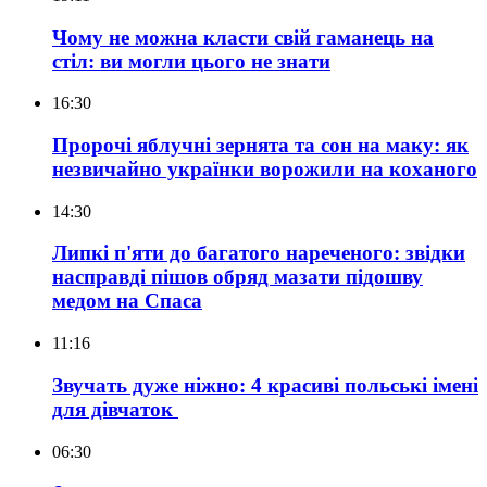
Чому не можна класти свій гаманець на
стіл: ви могли цього не знати
16:30
Пророчі яблучні зернята та сон на маку: як
незвичайно українки ворожили на коханого
14:30
Липкі п'яти до багатого нареченого: звідки
насправді пішов обряд мазати підошву
медом на Спаса
11:16
Звучать дуже ніжно: 4 красиві польські імені
для дівчаток
06:30