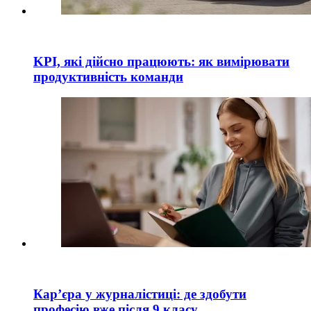
KPI, які дійсно працюють: як вимірювати
продуктивність команди
Кар’єра у журналістиці: де здобути
професію вже після 9 класу