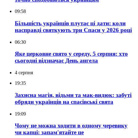
09:58
Більшість українців плутає ці дати: коли
насправді святкують три Спаси у 2026 році
06:30
Яке церковне свято у середу, 5 серпня: хто
сьогодні відзначає День ангела
4 серпня
19:35
Захисна магія, відьми та мак-видюк: забуті
обряди українців на спасівські свята
19:09
Чому не можна ходити в одному черевику
чи капці: запам'ятайте це