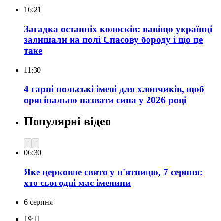
16:21
Загадка останніх колосків: навіщо українці
залишали на полі Спасову бороду і що це
таке
11:30
4 гарні польські імені для хлопчиків, щоб
оригінально назвати сина у 2026 році
Популярні відео
06:30
Яке церковне свято у п'ятницю, 7 серпня:
хто сьогодні має іменини
6 серпня
19:11