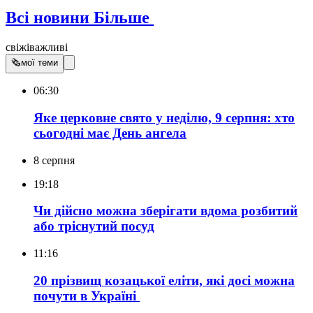
Всі новини
Більше
свіжі
важливі
🗞
мої теми
06:30
Яке церковне свято у неділю, 9 серпня: хто
сьогодні має День ангела
8 серпня
19:18
Чи дійсно можна зберігати вдома розбитий
або тріснутий посуд
11:16
20 прізвищ козацької еліти, які досі можна
почути в Україні