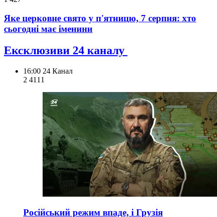
Яке церковне свято у п'ятницю, 7 серпня: хто
сьогодні має іменини
Ексклюзиви 24 каналу
16:00
24 Канал
2 411
1
Російський режим впаде, і Грузія