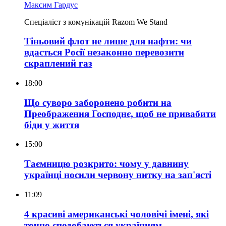
Максим Гардус
Спеціаліст з комунікацій Razom We Stand
Тіньовий флот не лише для нафти: чи
вдасться Росії незаконно перевозити
скраплений газ
18:00
Що суворо заборонено робити на
Преображення Господнє, щоб не привабити
біди у життя
15:00
Таємницю розкрито: чому у давнину
українці носили червону нитку на зап'ясті
11:09
4 красиві американські чоловічі імені, які
точно сподобаються українцям