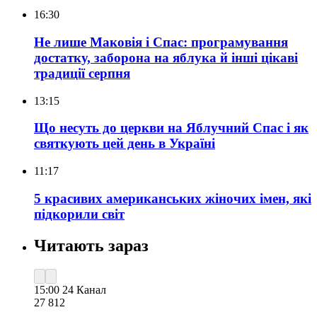
16:30
Не лише Маковія і Спас: програмування
достатку, заборона на яблука й інші цікаві
традиції серпня
13:15
Що несуть до церкви на Яблучний Спас і як
святкують цей день в Україні
11:17
5 красивих американських жіночих імен, які
підкорили світ
Читають зараз
15:00
24 Канал
27 812