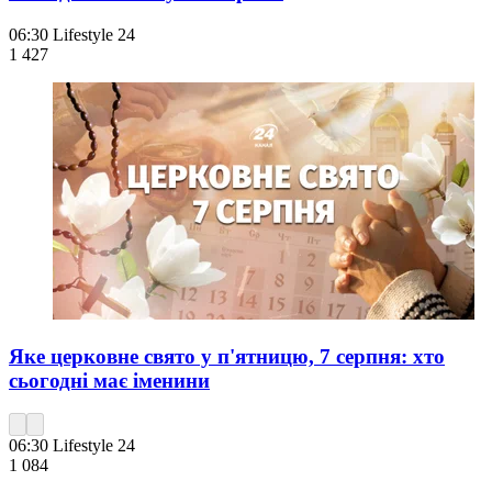
06:30
Lifestyle 24
1 427
Яке церковне свято у п'ятницю, 7 серпня: хто
сьогодні має іменини
06:30
Lifestyle 24
1 084