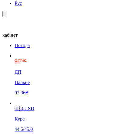
Рус
кабінет
Погода
ДП
Пальне
92.36₴
🇺🇸
USD
Курс
44.5/45.0