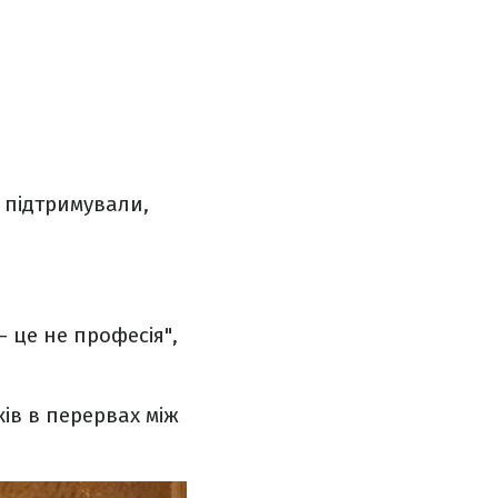
е підтримували,
– це не професія",
ів в перервах між