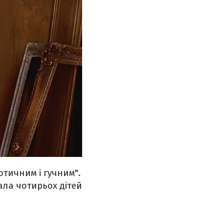
отичним і гучним".
ала чотирьох дітей