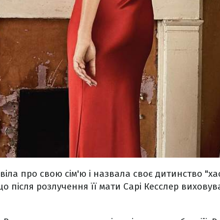
віла про свою сім'ю і назвала своє дитинство "ха
о після розлучення її мати Сарі Кесслер виховув