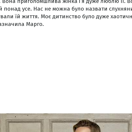
. Вона приголомшлива жінка і я дуже люблю її. 
ей понад усе. Нас не можна було назвати слухнян
вали їй життя. Моє дитинство було дуже хаотичн
зазначила Марго.