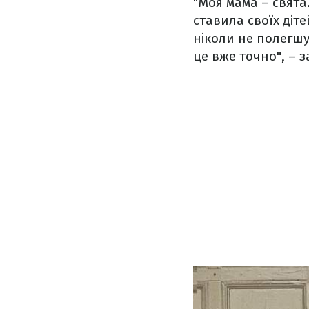
"Моя мама – свята
ставила своїх діт
ніколи не полегшу
це вже точно", – 