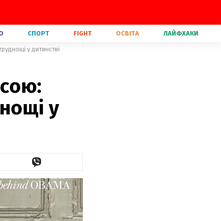
О
СПОРТ
FIGHT
ОСВІТА
ЛАЙФХАКИ
труднощі у дитинстві
исою:
нощі у