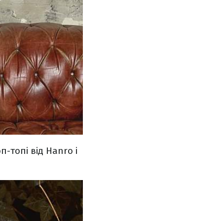
-топі від Hanro і