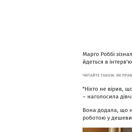
Марго Роббі зізнал
йдеться в інтерв
ЧИТАЙТЕ ТАКОЖ: ЯК ПРА
"Ніхто не вірив, щ
– наголосила дівч
Вона додала, що н
роботою у дешевих