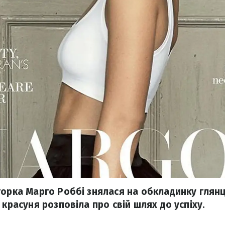
торка Марго Роббі знялася на обкладинку глянц
 красуня розповіла про свій шлях до успіху.