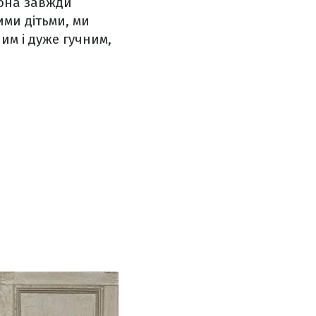
Вона завжди
ими дітьми, ми
им і дуже гучним,