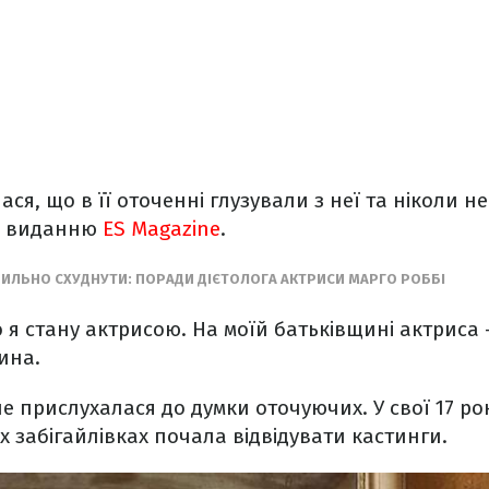
ася, що в її оточенні глузували з неї та ніколи н
'ю виданню
ES Magazine
.
ВИЛЬНО СХУДНУТИ: ПОРАДИ ДІЄТОЛОГА АКТРИСИ МАРГО РОББІ
о я стану актрисою. На моїй батьківщині актриса 
ина.
е прислухалася до думки оточуючих. У свої 17 рок
 забігайлівках почала відвідувати кастинги.