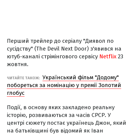
Перший трейлер до серіалу "Диявол по
сусідству" (The Devil Next Door) з'явився на
ютуб-каналі стрімінгового сервісу
Netflix
23
жовтня.
Український фільм "Додому"
ЧИТАЙТЕ ТАКОЖ:
побореться за номінацію у премії Золотий
глобус
Події, в основу яких закладено реальну
історію, розвиваються за часів СРСР. У
центрі сюжету постає українець Джон, який
на батьківщині був відомий як Іван