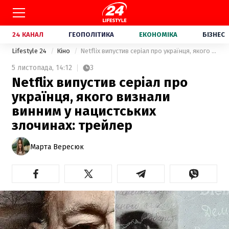
24 КАНАЛ
ГЕОПОЛІТИКА
ЕКОНОМІКА
БІЗНЕС
Lifestyle 24
Кіно
Netflix випустив серіал про українця, якого визнали винним у нацистських злочинах: трейлер
5 листопада,
14:12
3
Netflix випустив серіал про
українця, якого визнали
винним у нацистських
злочинах: трейлер
Марта Вересюк