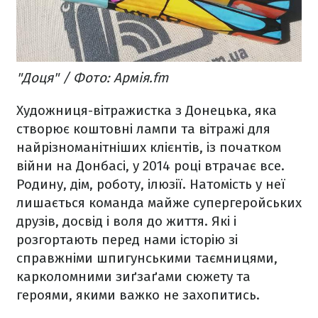
"Доця" / Фото: Армія.fm
Художниця-вітражистка з Донецька, яка
створює коштовні лампи та вітражі для
найрізноманітніших клієнтів, із початком
війни на Донбасі, у 2014 році втрачає все.
Родину, дім, роботу, ілюзії. Натомість у неї
лишається команда майже супергеройських
друзів, досвід і воля до життя. Які і
розгортають перед нами історію зі
справжніми шпигунськими таємницями,
карколомними зиґзаґами сюжету та
героями, якими важко не захопитись.