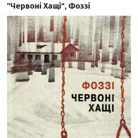
"Червоні Хащі", Фоззі