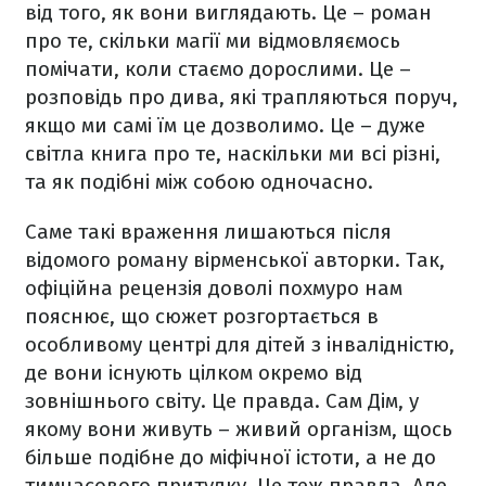
від того, як вони виглядають. Це – роман
про те, скільки магії ми відмовляємось
помічати, коли стаємо дорослими. Це –
розповідь про дива, які трапляються поруч,
якщо ми самі їм це дозволимо. Це – дуже
світла книга про те, наскільки ми всі різні,
та як подібні між собою одночасно.
Саме такі враження лишаються після
відомого роману вірменської авторки. Так,
офіційна рецензія доволі похмуро нам
пояснює, що сюжет розгортається в
особливому центрі для дітей з інвалідністю,
де вони існують цілком окремо від
зовнішнього світу. Це правда. Сам Дім, у
якому вони живуть – живий організм, щось
більше подібне до міфічної істоти, а не до
тимчасового притулку. Це теж правда. Але