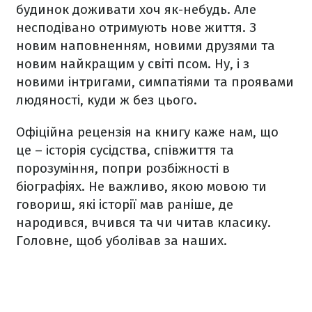
будинок доживати хоч як-небудь. Але
несподівано отримують нове життя. З
новим наповненням, новими друзями та
новим найкращим у світі псом. Ну, і з
новими інтригами, симпатіями та проявами
людяності, куди ж без цього.
Офіційна рецензія на книгу каже нам, що
це – історія сусідства, співжиття та
порозуміння, попри розбіжності в
біографіях. Не важливо, якою мовою ти
говориш, які історії мав раніше, де
народився, вчився та чи читав класику.
Головне, щоб уболівав за наших.