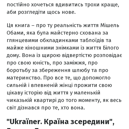
постійно хочеться вдивитись трохи краще,
аби розгледіти щось нове.
Ця книга – про ту реальність життя Мішель
Обами, яка була майстерно схована за
глянцевими обкладинками таблоїдів та
майже кіношними знімками із життя Білого
дому. Вона із щирою відвертістю розповідає
про свою юність, про заміжжя, про
боротьбу за збереження шлюбу та про
материнство. Про все те, що допомогло
сильній і впевненій жінці прожити свою
цікаву історію від життя у маленькій
чиказькій квартирі до того моменту, як весь
світ дізнався про те, хто вона.
"Ukraїner. Країна зсередини",