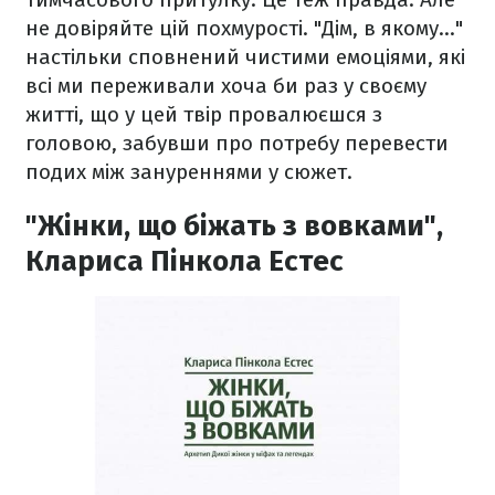
не довіряйте цій похмурості. "Дім, в якому…"
настільки сповнений чистими емоціями, які
всі ми переживали хоча би раз у своєму
житті, що у цей твір провалюєшся з
головою, забувши про потребу перевести
подих між зануреннями у сюжет.
"Жінки, що біжать з вовками",
Клариса Пінкола Естес