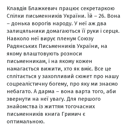
Клавдія Блажкевич працює секретаркою
Спілки письменників України. Їй – 26. Вона
– донька ворогів народу. У неї аж два
залицяльники домагаються її руки і серця.
Навколо неї вирує пленум Союзу
Радянських Письменників України, на
якому влаштовують розноси
письменникам, і на якому кожен
намагається вижити, хто як вміє. Все це
сплітається у захопливий сюжет про нашу
соцреалістичну богему, про яку ми знаємо
небагато. А дарма – вона варта того, аби
звернути на неї увагу. Для першого
знайомства із життям тогочасних
письменників книга Гримич є
оптимальною.