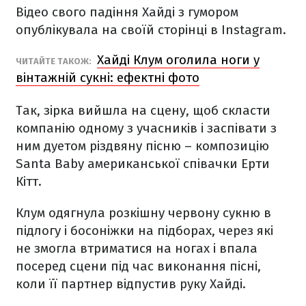
Відео свого падіння Хайді з гумором
опублікувала на своїй сторінці в Instagram.
Хайді Клум оголила ноги у
ЧИТАЙТЕ ТАКОЖ:
вінтажній сукні: ефектні фото
Так, зірка вийшла на сцену, щоб скласти
компанію одному з учасників і заспівати з
ним дуетом різдвяну пісню – композицію
Santa Baby американської співачки Ерти
Кітт.
Клум одягнула розкішну червону сукню в
підлогу і босоніжки на підборах, через які
не змогла втриматися на ногах і впала
посеред сцени під час виконання пісні,
коли її партнер відпустив руку Хайді.