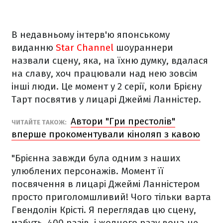
В недавньому інтерв'ю японському
виданню
Star Channel
шоураннери
назвали сцену, яка, на їхню думку, вдалася
на славу, хоч працювали над нею зовсім
інші люди. Це момент у 2 серії, коли Брієну
Тарт посвятив у лицарі Джеймі Ланністер.
Автори "Гри престолів"
ЧИТАЙТЕ ТАКОЖ:
вперше прокоментували кіноляп з кавою
"Брієнна завжди була одним з наших
улюблених персонажів. Момент її
посвячення в лицарі Джеймі Ланністером
просто приголомшливий! Чого тільки варта
Гвендолін Крісті. Я переглядав цю сцену,
мабуть, 400 разів, і жодного разу вона не