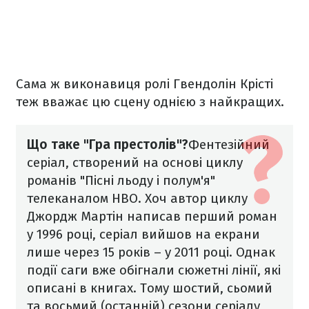
Сама ж виконавиця ролі Гвендолін Крісті
теж вважає цю сцену однією з найкращих.
Що таке "Гра престолів"?
Фентезійний
серіал, створений на основі циклу
романів "Пісні льоду і полум'я"
телеканалом НВО. Хоч автор циклу
Джордж Мартін написав перший роман
у 1996 році, серіал вийшов на екрани
лише через 15 років – у 2011 році. Однак
події саги вже обігнали сюжетні лінії, які
описані в книгах. Тому шостий, сьомий
та восьмий (останній) сезони серіалу