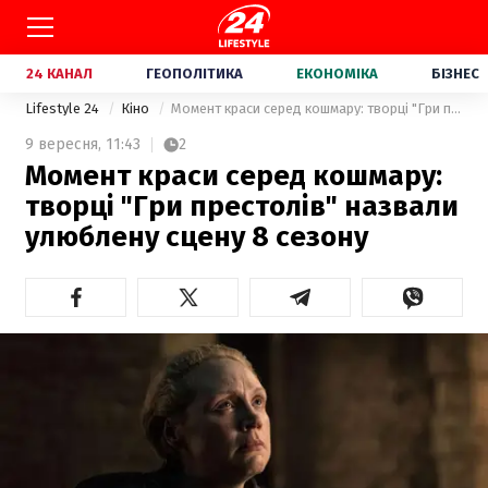
24 КАНАЛ
ГЕОПОЛІТИКА
ЕКОНОМІКА
БІЗНЕС
Lifestyle 24
Кіно
Момент краси серед кошмару: творці "Гри престолів" назвали улюблену сцену 8 сезону
9 вересня,
11:43
2
Момент краси серед кошмару:
творці "Гри престолів" назвали
улюблену сцену 8 сезону