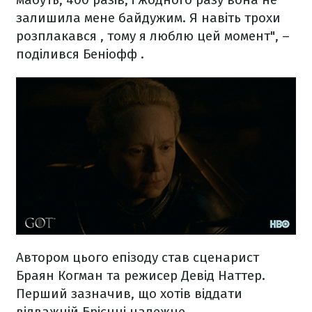
залишила мене байдужим. Я навіть трохи
розплакався , тому я люблю цей момент", –
поділився Беніофф .
Автором цього епізоду став сценарист
Браян Когман та режисер Девід Наттер.
Перший зазначив, що хотів віддати
відважній Брієнні належне.