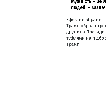
Мужність – це я
людей,
– зазнач
Ефектне вбрання п
Трамп обрала тре
дружина Президен
туфлями на підбор
Трамп.