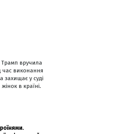
я Трамп вручила
ід час виконання
а захищає у суді
жінок в країні.
ероїнями.