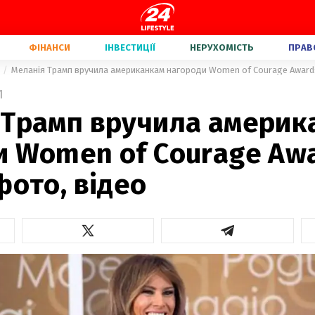
ФІНАНСИ
ІНВЕСТИЦІЇ
НЕРУХОМІСТЬ
ПРАВ
Меланія Трамп вручила американкам нагороди Women of Courage Awards
1
 Трамп вручила америк
и Women of Courage Awa
фото, відео