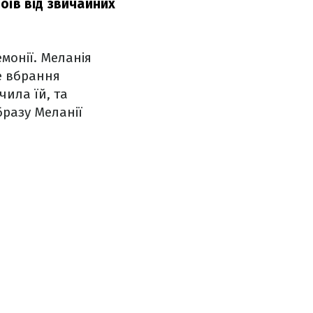
роїв від звичайних
монії. Меланія
е вбрання
ила їй, та
бразу Меланії