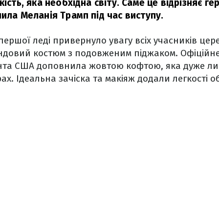
кість, яка необхідна світу. Саме це відрізняє ге
ила Меланія Трамп під час виступу.
ершої леді привернуло увагу всіх учасників цере
ндовий костюм з подовженим піджаком. Офіційн
та США доповнила жовтою кофтою, яка дуже лич
ах. Ідеальна зачіска та макіяж додали легкості о