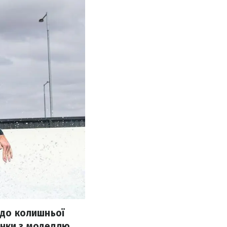
 до колишньої
унки з моделлю