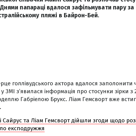
 Днями папараці вдалося зафільмувати пару за
стралійському пляжі в Байрон-Бей.
серце голлівудського актора вдалося заполонити ч
у ЗМІ з’явилася інформація про стосунки зірки з 
оделлю Габріелою Брукс. Ліам Гемсворт вже всти
.
 Сайрус та Ліам Гемсворт дійшли згоди щодо роз
ало експодружжя