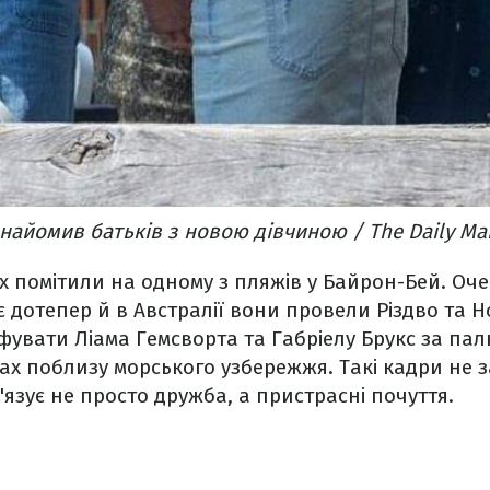
найомив батьків з новою дівчиною / The Daily Mai
 помітили на одному з пляжів у Байрон-Бей. Оче
 дотепер й в Австралії вони провели Різдво та Н
увати Ліама Гемсворта та Габріелу Брукс за пал
ах поблизу морського узбережжя. Такі кадри не
в'язує не просто дружба, а пристрасні почуття.