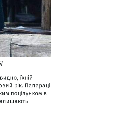
l
видно, їхній
овий рік. Папараці
ким поцілунком в
 залишають