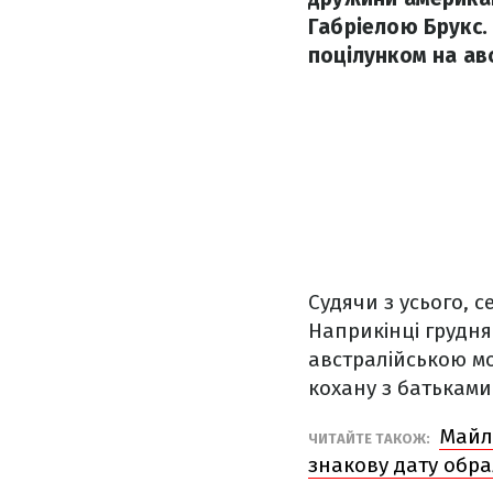
Габріелою Брукс.
поцілунком на ав
Судячи з усього, 
Наприкінці грудня 
австралійською м
кохану з батьками
Майлі
ЧИТАЙТЕ ТАКОЖ:
знакову дату обр