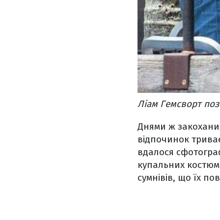
Ліам Гемсворт поз
Днями ж закоханих
відпочинок триває
вдалося сфотограф
купальних костюм
сумнівів, що їх по