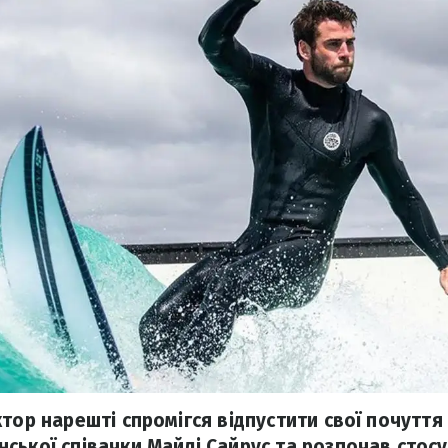
ктор нарешті спромігся відпустити свої почуття
ської співачки Майлі Сайрус та розпочав стос