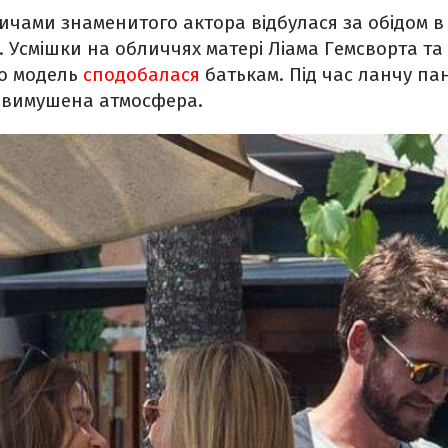
дичами знаменитого актора відбулася за обідом в
. Усмішки на обличчях матері Ліама Гемсворта та
що модель
сподобалася
батькам. Під час ланчу па
евимушена атмосфера.