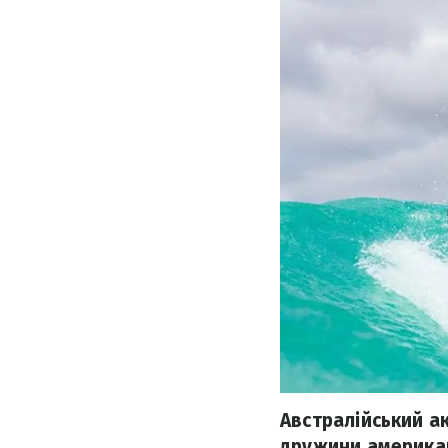
Австралійський а
дружини американ