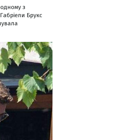
 одному з
 Габріели Брукс
нувала