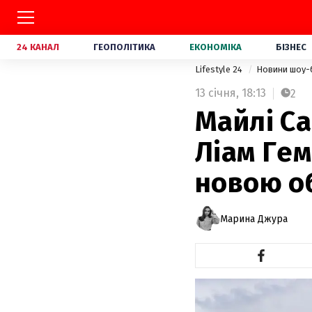
24 КАНАЛ
ГЕОПОЛІТИКА
ЕКОНОМІКА
БІЗНЕС
Lifestyle 24
Новини шоу-
13 січня,
18:13
2
Майлі С
Ліам Гем
новою о
Марина Джура