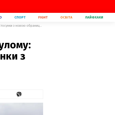
О
СПОРТ
FIGHT
ОСВІТА
ЛАЙФХАКИ
Майлі Сайрус залишилася в минулому: Ліам Гемсворт підтвердив стосунки з новою обраницею
улому:
нки з