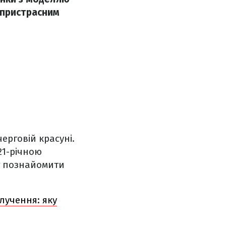
 пристрасним
ерговій красуні.
21-річною
г познайомити
лучення: яку