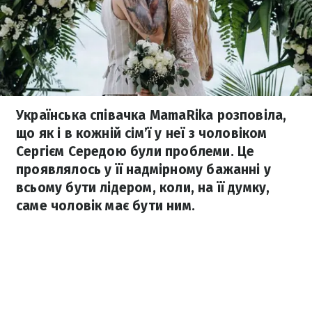
Українська співачка MamaRika розповіла,
що як і в кожній сім’ї у неї з чоловіком
Сергієм Середою були проблеми. Це
проявлялось у її надмірному бажанні у
всьому бути лідером, коли, на її думку,
саме чоловік має бути ним.