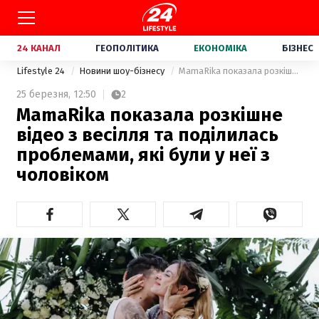
24 КАНАЛ
ГЕОПОЛІТИКА
ЕКОНОМІКА
БІЗНЕС
Lifestyle 24
Новини шоу-бізнесу
MamaRika показала розкішне відео з весілля та поділилась проблемами, які були у неї з чоловіком
25 березня,
12:50
2
MamaRika показала розкішне
відео з весілля та поділилась
проблемами, які були у неї з
чоловіком