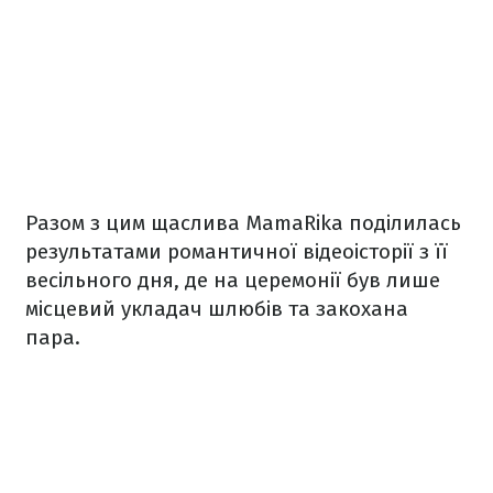
Разом з цим щаслива MamaRika поділилась
результатами романтичної відеоісторії з її
весільного дня, де на церемонії був лише
місцевий укладач шлюбів та закохана
пара.