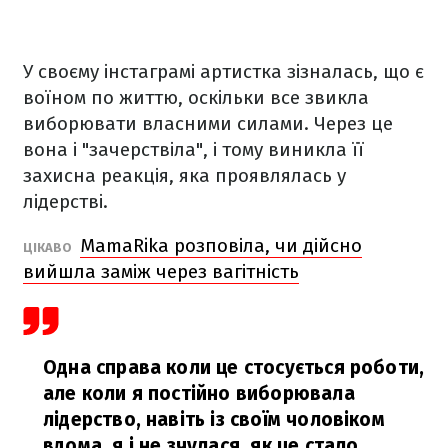
У своєму інстаграмі артистка зізналась, що є
воїном по життю, оскільки все звикла
виборювати власними силами. Через це
вона і "зачерствіла", і тому виникла її
захисна реакція, яка проявлялась у
лідерстві.
MamaRika розповіла, чи дійсно
ЦІКАВО
вийшла заміж через вагітність
Одна справа коли це стосується роботи,
але коли я постійно виборювала
лідерство, навіть із своїм чоловіком
вдома, я і не зчулася, як це стало