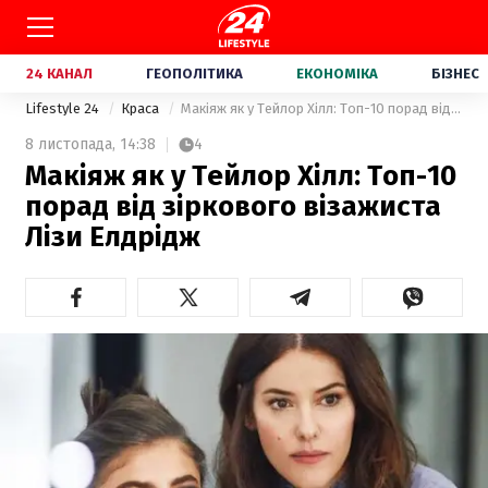
24 КАНАЛ
ГЕОПОЛІТИКА
ЕКОНОМІКА
БІЗНЕС
Lifestyle 24
Краса
Макіяж як у Тейлор Хілл: Топ-10 порад від зіркового візажиста Лізи Елдрідж
8 листопада,
14:38
4
Макіяж як у Тейлор Хілл: Топ-10
порад від зіркового візажиста
Лізи Елдрідж