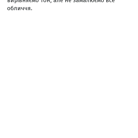
вирівняємо тон, але не замалюємо все
обличчя.