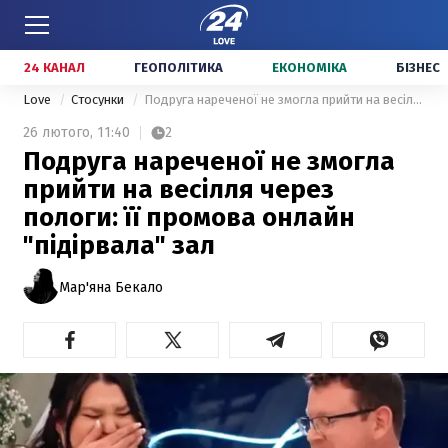
24 КАНАЛ
ГЕОПОЛІТИКА
ЕКОНОМІКА
БІЗНЕС
Love
Стосунки
Подруга нареченої не змогла прийти на весілля через пологи: її промова онлайн "підірвала" зал
26 лютого,
11:40
2
Подруга нареченої не змогла
прийти на весілля через
пологи: її промова онлайн
"підірвала" зал
Мар'яна Бекало