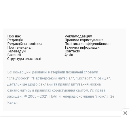
Про нас
Рекламодавцям
Редакція
Правила користування
Редакційна політика
Політика конфіденційності
Про телеканал
Технічна інформація
Телеведучі
Контакти
Вакансії
Архів
Структура власності
Всі комерційні рекламні матеріали позначені словами
"Спецпроєкт", "Партнерський матеріал", "Експерт", "Позиція".
Детальніше щодо реклами та правил цитування можна
ознайомитись в правилах користування сайтом. Усі права
захищені. © 2005—2021, ПрАТ «Телерадіокомпанія "Люкс"», 24
Канал.