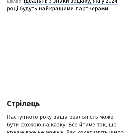
Ідеальні: 3 знаки зодіаку, які у 2024
ЦІКАВО
році будуть найкращими партнерами
Стрілець
Наступного року ваша реальність може
бути схожою на казку. Все йтиме так, що
краще вже не можна. Вас кохатимуть щиро,